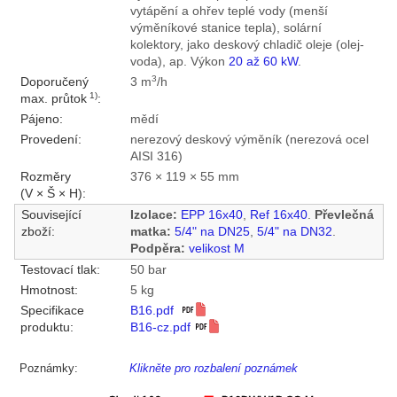
vytápění a ohřev teplé vody (menší
výměníkové stanice tepla), solární
kolektory, jako deskový chladič oleje (olej-
voda), ap. Výkon
20 až 60 kW
.
3
Doporučený
3 m
/h
1)
max. průtok
:
Pájeno:
mědí
Provedení:
nerezový deskový výměník (nerezová ocel
AISI 316)
Rozměry
376 × 119 × 55 mm
(V × Š × H):
Související
Izolace:
EPP 16x40
,
Ref 16x40
.
Převlečná
zboží:
matka:
5/4" na DN25
,
5/4" na DN32
.
Podpěra:
velikost M
Testovací tlak:
50 bar
Hmotnost:
5 kg
Specifikace
B16.pdf
produktu:
B16-cz.pdf
Poznámky:
Klikněte pro rozbalení poznámek