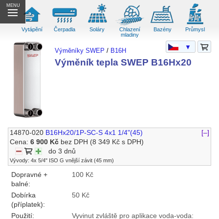
MENU
Vytápění
Čerpadla
Soláry
Chlazení
Bazény
Průmysl
mladiny
▼
Výměníky SWEP
/
B16H
Výměník tepla SWEP B16Hx20
14870-020
B16Hx20/1P-SC-S 4x1 1/4"(45)
[–]
Cena:
6 900 Kč
bez DPH
(8 349 Kč s DPH)
do 3 dnů
Vývody: 4x 5/4" ISO G vnější závit (45 mm)
Dopravné +
100 Kč
balné:
Dobírka
50 Kč
(příplatek):
Použití:
Vyvinut zvláště pro aplikace voda-voda: