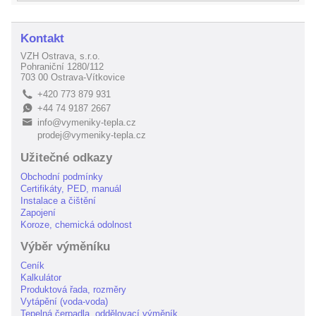
Kontakt
VZH Ostrava, s.r.o.
Pohraniční 1280/112
703 00 Ostrava-Vítkovice
+420 773 879 931
L
+44 74 9187 2667
E
info@vymeniky-tepla.cz
B
prodej@vymeniky-tepla.cz
Užitečné odkazy
Obchodní podmínky
Certifikáty, PED, manuál
Instalace a čištění
Zapojení
Koroze, chemická odolnost
Výběr výměníku
Ceník
Kalkulátor
Produktová řada, rozměry
Vytápění (voda-voda)
Tepelná čerpadla, oddělovací výměník