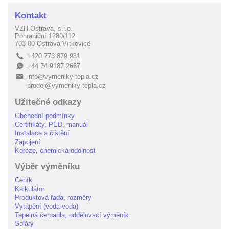
Kontakt
VZH Ostrava, s.r.o.
Pohraniční 1280/112
703 00 Ostrava-Vítkovice
+420 773 879 931
L
+44 74 9187 2667
E
info@vymeniky-tepla.cz
B
prodej@vymeniky-tepla.cz
Užitečné odkazy
Obchodní podmínky
Certifikáty, PED, manuál
Instalace a čištění
Zapojení
Koroze, chemická odolnost
Výběr výměníku
Ceník
Kalkulátor
Produktová řada, rozměry
Vytápění (voda-voda)
Tepelná čerpadla, oddělovací výměník
Soláry