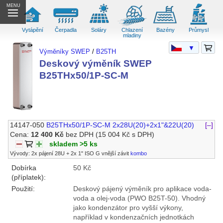
MENU
Vytápění
Čerpadla
Soláry
Chlazení
Bazény
Průmysl
mladiny
▼
Výměníky SWEP
/
B25TH
Deskový výměník SWEP
B25THx50/1P-SC-M
14147-050
B25THx50/1P-SC-M 2x28U(20)+2x1"&22U(20)
[–]
Cena:
12 400 Kč
bez DPH
(15 004 Kč s DPH)
skladem >5 ks
Vývody: 2x pájení 28U + 2x 1" ISO G vnější závit
kombo
Dobírka
50 Kč
(příplatek):
Použití:
Deskový pájený výměník pro aplikace voda-
voda a olej-voda (PWO B25T-50). Vhodný
jako kondenzátor pro vyšší výkony,
například v kondenzačních jednotkách