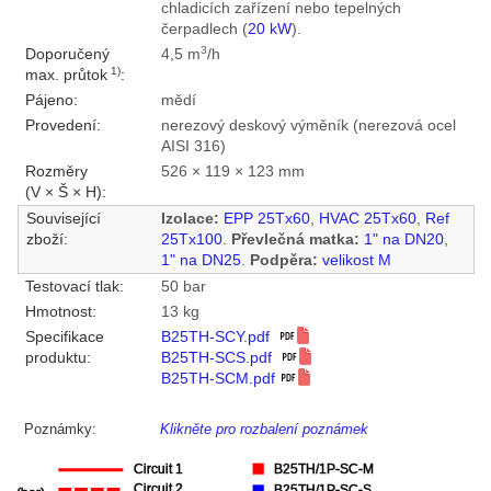
chladicích zařízení nebo tepelných
čerpadlech (
20 kW
).
3
Doporučený
4,5 m
/h
1)
max. průtok
:
Pájeno:
mědí
Provedení:
nerezový deskový výměník (nerezová ocel
AISI 316)
Rozměry
526 × 119 × 123 mm
(V × Š × H):
Související
Izolace:
EPP 25Tx60
,
HVAC 25Tx60
,
Ref
zboží:
25Tx100
.
Převlečná matka:
1" na DN20
,
1" na DN25
.
Podpěra:
velikost M
Testovací tlak:
50 bar
Hmotnost:
13 kg
Specifikace
B25TH-SCY.pdf
produktu:
B25TH-SCS.pdf
B25TH-SCM.pdf
Poznámky:
Klikněte pro rozbalení poznámek