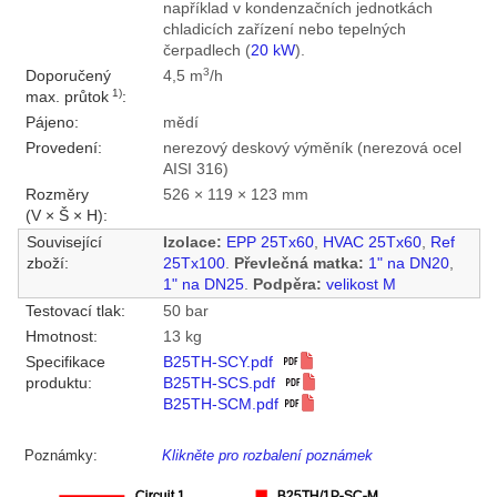
například v kondenzačních jednotkách
chladicích zařízení nebo tepelných
čerpadlech (
20 kW
).
3
Doporučený
4,5 m
/h
1)
max. průtok
:
Pájeno:
mědí
Provedení:
nerezový deskový výměník (nerezová ocel
AISI 316)
Rozměry
526 × 119 × 123 mm
(V × Š × H):
Související
Izolace:
EPP 25Tx60
,
HVAC 25Tx60
,
Ref
zboží:
25Tx100
.
Převlečná matka:
1" na DN20
,
1" na DN25
.
Podpěra:
velikost M
Testovací tlak:
50 bar
Hmotnost:
13 kg
Specifikace
B25TH-SCY.pdf
produktu:
B25TH-SCS.pdf
B25TH-SCM.pdf
Poznámky:
Klikněte pro rozbalení poznámek