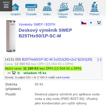
MENU
Vytápění
Čerpadla
Soláry
Chlazení
Bazény
Průmysl
mladiny
▼
Výměníky SWEP
/
B25TH
Deskový výměník SWEP
B25THx50/1P-SC-M
14131-050
B25THx50/1P-SC-M 2x22U(20)+2x1"&22U(20)
[–]
Cena:
12 400 Kč
bez DPH
(15 004 Kč s DPH)
Akční cena:
11 160 Kč
bez DPH
(13 504 Kč s DPH)
skladem >5 ks
Vývody: 2x pájení 22U + 2x 1" ISO G vnější závit
kombo
Dobírka
50 Kč
(příplatek):
Použití:
Deskový pájený výměník pro aplikace voda-
voda a olej-voda (PWO B25T-50). Vhodný
jako kondenzátor pro vyšší výkony,