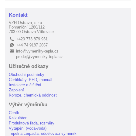
Kontakt
VZH Ostrava, s.r.o.
Pohraniční 1280/112
703 00 Ostrava-Vítkovice
+420 773 879 931
L
+44 74 9187 2667
E
info@vymeniky-tepla.cz
B
prodej@vymeniky-tepla.cz
Užitečné odkazy
Obchodní podmínky
Certifikáty, PED, manuál
Instalace a čištění
Zapojení
Koroze, chemická odolnost
Výběr výměníku
Ceník
Kalkulátor
Produktová řada, rozměry
Vytápění (voda-voda)
Tepelná čerpadla, oddělovací výměník