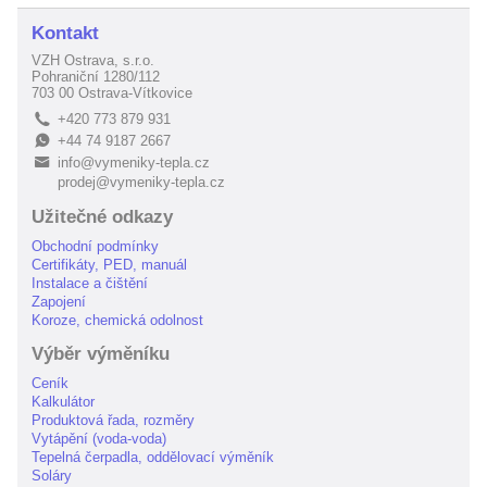
Kontakt
VZH Ostrava, s.r.o.
Pohraniční 1280/112
703 00 Ostrava-Vítkovice
+420 773 879 931
L
+44 74 9187 2667
E
info@vymeniky-tepla.cz
B
prodej@vymeniky-tepla.cz
Užitečné odkazy
Obchodní podmínky
Certifikáty, PED, manuál
Instalace a čištění
Zapojení
Koroze, chemická odolnost
Výběr výměníku
Ceník
Kalkulátor
Produktová řada, rozměry
Vytápění (voda-voda)
Tepelná čerpadla, oddělovací výměník
Soláry