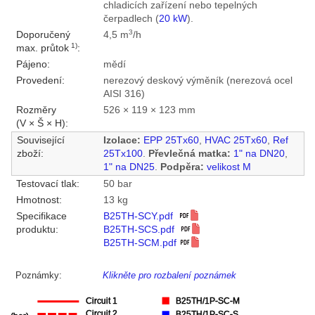
chladicích zařízení nebo tepelných
čerpadlech (
20 kW
).
3
Doporučený
4,5 m
/h
1)
max. průtok
:
Pájeno:
mědí
Provedení:
nerezový deskový výměník (nerezová ocel
AISI 316)
Rozměry
526 × 119 × 123 mm
(V × Š × H):
Související
Izolace:
EPP 25Tx60
,
HVAC 25Tx60
,
Ref
zboží:
25Tx100
.
Převlečná matka:
1" na DN20
,
1" na DN25
.
Podpěra:
velikost M
Testovací tlak:
50 bar
Hmotnost:
13 kg
Specifikace
B25TH-SCY.pdf
produktu:
B25TH-SCS.pdf
B25TH-SCM.pdf
Poznámky:
Klikněte pro rozbalení poznámek