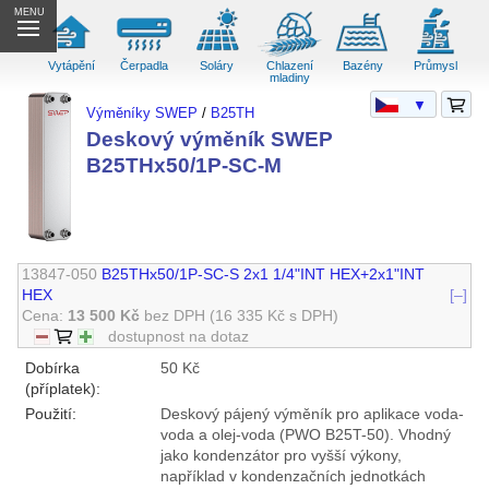
MENU
Vytápění
Čerpadla
Soláry
Chlazení
Bazény
Průmysl
mladiny
▼
Výměníky SWEP
/
B25TH
Deskový výměník SWEP
B25THx50/1P-SC-M
13847-050
B25THx50/1P-SC-S 2x1 1/4"INT HEX+2x1"INT
HEX
[–]
Cena:
13 500 Kč
bez DPH
(16 335 Kč s DPH)
dostupnost na dotaz
Dobírka
50 Kč
(příplatek):
Použití:
Deskový pájený výměník pro aplikace voda-
voda a olej-voda (PWO B25T-50). Vhodný
jako kondenzátor pro vyšší výkony,
například v kondenzačních jednotkách