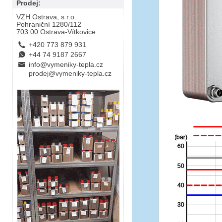
Prodej:
VZH Ostrava, s.r.o.
Pohraniční 1280/112
703 00 Ostrava-Vítkovice
L
+420 773 879 931
E
+44 74 9187 2667
B
info@vymeniky-tepla.cz
prodej@vymeniky-tepla.cz