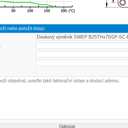
oží nebo položit dotaz:
: