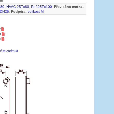
mm
x80
,
HVAC 25Tx80
,
Ref 25Tx100
.
Převlečná matka:
 DN25
.
Podpěra:
velikost M
ení poznámek