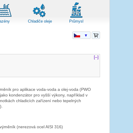
azény
Chladiče oleje
Průmysl
▼
[–]
měník pro aplikace voda-voda a olej-voda (PWO
ako kondenzátor pro vyšší výkony, například v
notkách chladicích zařízení nebo tepelných
W
).
výměník (nerezová ocel AISI 316)