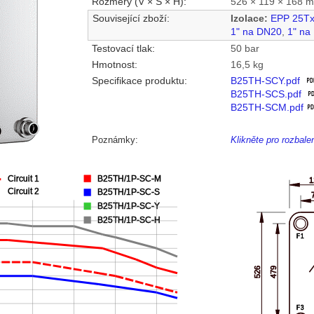
Rozměry (V × Š × H):
526 × 119 × 168 
Související zboží:
Izolace:
EPP 25T
1" na DN20
,
1" na
Testovací tlak:
50 bar
Hmotnost:
16,5 kg
Specifikace produktu:
B25TH-SCY.pdf
B25TH-SCS.pdf
B25TH-SCM.pdf
Poznámky:
Klikněte pro rozbal