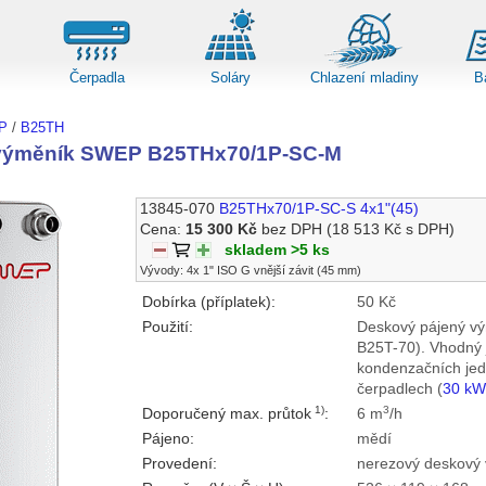
Čerpadla
Soláry
Chlazení mladiny
B
P
/
B25TH
výměník SWEP B25THx70/1P-SC-M
13845-070
B25THx70/1P-SC-S 4x1"(45)
Cena:
15 300 Kč
bez DPH
(18 513 Kč s DPH)
skladem >5 ks
Vývody: 4x 1" ISO G vnější závit (45 mm)
Dobírka (příplatek):
50 Kč
Použití:
Deskový pájený vý
B25T-70). Vhodný j
kondenzačních jed
čerpadlech (
30 k
1)
3
Doporučený max. průtok
:
6 m
/h
Pájeno:
mědí
Provedení:
nerezový deskový 