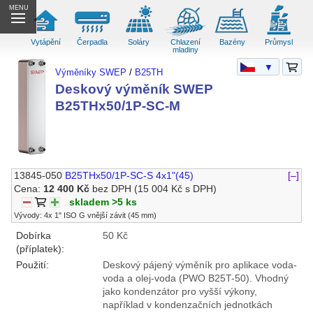
MENU
Vytápění
Čerpadla
Soláry
Chlazení
Bazény
Průmysl
mladiny
▼
Výměníky SWEP
/
B25TH
Deskový výměník SWEP
B25THx50/1P-SC-M
13845-050
B25THx50/1P-SC-S 4x1"(45)
[–]
Cena:
12 400 Kč
bez DPH
(15 004 Kč s DPH)
skladem >5 ks
Vývody: 4x 1" ISO G vnější závit (45 mm)
Dobírka
50 Kč
(příplatek):
Použití:
Deskový pájený výměník pro aplikace voda-
voda a olej-voda (PWO B25T-50). Vhodný
jako kondenzátor pro vyšší výkony,
například v kondenzačních jednotkách