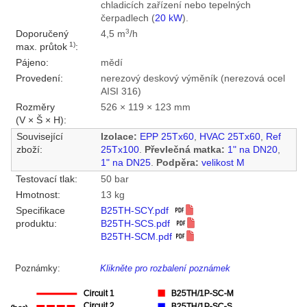
chladicích zařízení nebo tepelných
čerpadlech (
20 kW
).
3
Doporučený
4,5 m
/h
1)
max. průtok
:
Pájeno:
mědí
Provedení:
nerezový deskový výměník (nerezová ocel
AISI 316)
Rozměry
526 × 119 × 123 mm
(V × Š × H):
Související
Izolace:
EPP 25Tx60
,
HVAC 25Tx60
,
Ref
zboží:
25Tx100
.
Převlečná matka:
1" na DN20
,
1" na DN25
.
Podpěra:
velikost M
Testovací tlak:
50 bar
Hmotnost:
13 kg
Specifikace
B25TH-SCY.pdf
produktu:
B25TH-SCS.pdf
B25TH-SCM.pdf
Poznámky:
Klikněte pro rozbalení poznámek