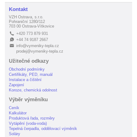
Kontakt
VZH Ostrava, s.r.o.
Pohraniční 1280/112
703 00 Ostrava-Vítkovice
+420 773 879 931
L
+44 74 9187 2667
E
info@vymeniky-tepla.cz
B
prodej@vymeniky-tepla.cz
Užitečné odkazy
Obchodní podmínky
Certifikáty, PED, manuál
Instalace a čištění
Zapojení
Koroze, chemická odolnost
Výběr výměníku
Ceník
Kalkulátor
Produktová řada, rozměry
Vytápění (voda-voda)
Tepelná čerpadla, oddělovací výměník
Soláry