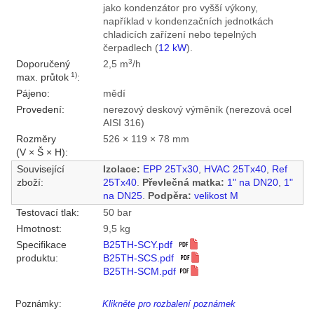
jako kondenzátor pro vyšší výkony,
například v kondenzačních jednotkách
chladicích zařízení nebo tepelných
čerpadlech (
12 kW
).
3
Doporučený
2,5 m
/h
1)
max. průtok
:
Pájeno:
mědí
Provedení:
nerezový deskový výměník (nerezová ocel
AISI 316)
Rozměry
526 × 119 × 78 mm
(V × Š × H):
Související
Izolace:
EPP 25Tx30
,
HVAC 25Tx40
,
Ref
zboží:
25Tx40
.
Převlečná matka:
1" na DN20
,
1"
na DN25
.
Podpěra:
velikost M
Testovací tlak:
50 bar
Hmotnost:
9,5 kg
Specifikace
B25TH-SCY.pdf
produktu:
B25TH-SCS.pdf
B25TH-SCM.pdf
Poznámky:
Klikněte pro rozbalení poznámek