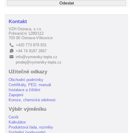
Kontakt
VZH Ostrava, s.r.o.
Pohraniční 1280/112
703 00 Ostrava-Vítkovice
+420 773 879 931
L
+44 74 9187 2667
E
info@vymeniky-tepla.cz
B
prodej@vymeniky-tepla.cz
Užitečné odkazy
Obchodní podmínky
Certifikáty, PED, manuál
Instalace a čištění
Zapojení
Koroze, chemická odolnost
Výběr výměníku
Ceník
Kalkulátor
Produktová řada, rozměry
Vytápění (voda-voda)