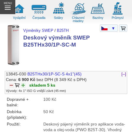
MENU
Vytápění
Čerpadla
Soláry
Chlazení
Bazény
Průmysl
mladiny
▼
Výměníky SWEP
/
B25TH
Deskový výměník SWEP
B25THx30/1P-SC-M
13845-030
B25THx30/1P-SC-S 4x1"(45)
[–]
Cena:
6 900 Kč
bez DPH
(8 349 Kč s DPH)
skladem 5 ks
Vývody: 4x 1" ISO G vnější závit (45 mm)
Dopravné +
100 Kč
balné:
Dobírka
50 Kč
(příplatek):
Použití:
Deskový pájený výměník pro aplikace voda-
voda a olej-voda (PWO B25T-30). Vhodný