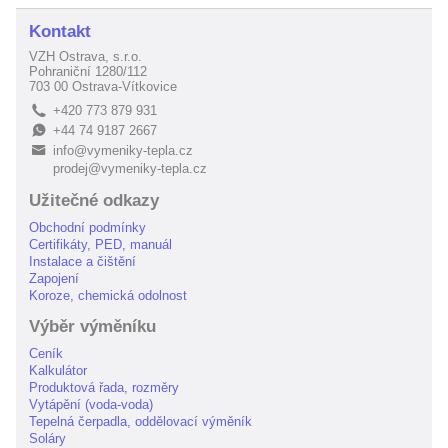
Kontakt
VZH Ostrava, s.r.o.
Pohraniční 1280/112
703 00 Ostrava-Vítkovice
+420 773 879 931
L
+44 74 9187 2667
E
info@vymeniky-tepla.cz
B
prodej@vymeniky-tepla.cz
Užitečné odkazy
Obchodní podmínky
Certifikáty, PED, manuál
Instalace a čištění
Zapojení
Koroze, chemická odolnost
Výběr výměníku
Ceník
Kalkulátor
Produktová řada, rozměry
Vytápění (voda-voda)
Tepelná čerpadla, oddělovací výměník
Soláry