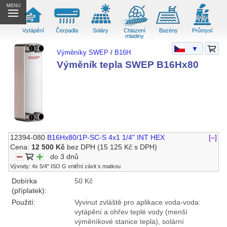
MENU
Vytápění
Čerpadla
Soláry
Chlazení
Bazény
Průmysl
mladiny
▼
Výměníky SWEP
/
B16H
Výměník tepla SWEP B16Hx80
12394-080
B16Hx80/1P-SC-S 4x1 1/4" INT HEX
[–]
Cena:
12 500 Kč
bez DPH
(15 125 Kč s DPH)
do 3 dnů
Vývody: 4x 5/4" ISO G vnitřní závit s matkou
Dobírka
50 Kč
(příplatek):
Použití:
Vyvinut zvláště pro aplikace voda-voda:
vytápění a ohřev teplé vody (menší
výměníkové stanice tepla), solární