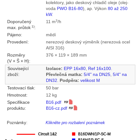
kolektory, jako deskový chladič oleje (olej-
voda
PWO B16-80
), ap. Výkon
80 až 250
kW
.
3
Doporučený
11 m
/h
1)
max. průtok
:
Pájeno:
mědí
Provedení:
nerezový deskový výměník (nerezová ocel
AISI 316)
Rozměry
376 × 119 × 189 mm
(V × Š × H):
Související
Izolace:
EPP 16x80
,
Ref 16x100
.
zboží:
Převlečná matka:
5/4" na DN25
,
5/4" na
DN32
.
Podpěra:
velikost M
Testovací tlak:
50 bar
Hmotnost:
12 kg
Specifikace
B16.pdf
produktu:
B16-cz.pdf
Poznámky:
Klikněte pro rozbalení poznámek