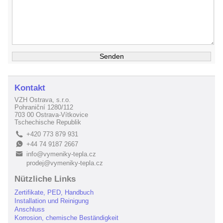
Kontakt
VZH Ostrava, s.r.o.
Pohraniční 1280/112
703 00 Ostrava-Vítkovice
Tschechische Republik
+420 773 879 931
L
+44 74 9187 2667
E
info@vymeniky-tepla.cz
B
prodej@vymeniky-tepla.cz
Nützliche Links
Zertifikate, PED, Handbuch
Installation und Reinigung
Anschluss
Korrosion, chemische Beständigkeit