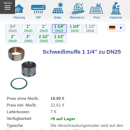
MENU
Heizung
WP
Solar
Bierwürze
Pool
Industrie
3/4"
1"
1"
1 1/4"
1 1/4"
1 1/2"
▼
DN15
DN20
DN25
DN25
DN32
DN32
2"
2"
2 1/2"
2 1/2"
DN40
DN50
DN50
DN65
Schweißmuffe 1 1/4" zu DN25
Preis ohne MwSt.:
19,00 €
Preis inkl. MwSt.:
22,61 €
Lieferkosten:
7 €
Verfügbarkeit:
>5 auf Lager
Typische
Die Verschraubungsmutter wird auf den