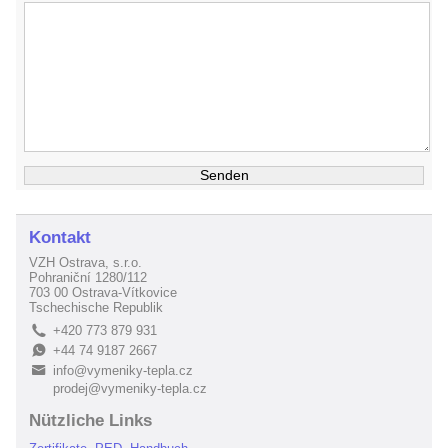
Kontakt
VZH Ostrava, s.r.o.
Pohraniční 1280/112
703 00 Ostrava-Vítkovice
Tschechische Republik
+420 773 879 931
L
+44 74 9187 2667
E
info@vymeniky-tepla.cz
B
prodej@vymeniky-tepla.cz
Nützliche Links