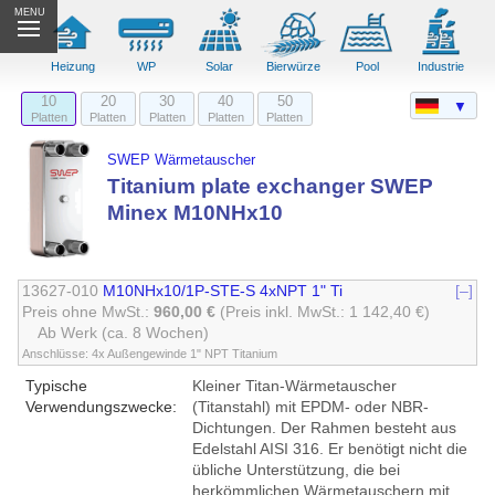
MENU
Heizung
WP
Solar
Bierwürze
Pool
Industrie
10
20
30
40
50
▼
Platten
Platten
Platten
Platten
Platten
SWEP Wärmetauscher
Titanium plate exchanger SWEP
Minex M10NHx10
13627-010
M10NHx10/1P-STE-S 4xNPT 1" Ti
[–]
Preis ohne MwSt.:
960,00 €
(Preis inkl. MwSt.: 1 142,40 €)
Ab Werk (ca. 8 Wochen)
Anschlüsse: 4x Außengewinde 1" NPT Titanium
Typische
Kleiner Titan-Wärmetauscher
Verwendungszwecke:
(Titanstahl) mit EPDM- oder NBR-
Dichtungen. Der Rahmen besteht aus
Edelstahl AISI 316. Er benötigt nicht die
übliche Unterstützung, die bei
herkömmlichen Wärmetauschern mit