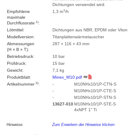
Dichtungen verwendet wird.
3
Empfohlene
1,3 m
/h
maximale
1)
Durchflussrate
:
Lötmittel:
Dichtungen aus NBR, EPDM oder Viton
Modellversion:
Titanplattenwärmetauscher
Abmessungen
287 × 116 × 43 mm
(H × B × T):
Betriebsdruck:
10 bar
Prüfdruck:
15 bar
Gewicht:
7,1 kg
Produktblatt:
Minex_M10.pdf
3)
Artikelnummer
:
-
M10NHx10/1P-CTN-S
-
M10NHx10/1P-CTE-S
-
M10NHx10/1P-STN-S
13627-010
M10NHx10/1P-STE-S
4xNPT 1" Ti
Hinweise:
Zum Erweitern der Hinweise klicken