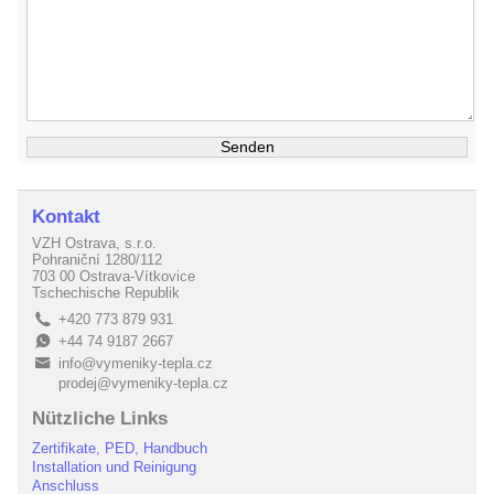
Kontakt
VZH Ostrava, s.r.o.
Pohraniční 1280/112
703 00 Ostrava-Vítkovice
Tschechische Republik
+420 773 879 931
L
+44 74 9187 2667
E
info@vymeniky-tepla.cz
B
prodej@vymeniky-tepla.cz
Nützliche Links
Zertifikate, PED, Handbuch
Installation und Reinigung
Anschluss