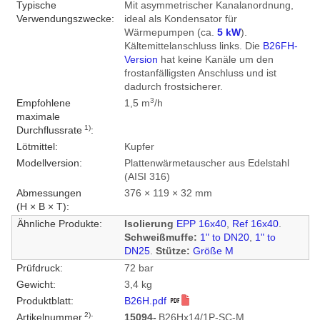
Typische
Mit asymmetrischer Kanalanordnung,
Verwendungszwecke:
ideal als Kondensator für
Wärmepumpen (ca.
5 kW
).
Kältemittelanschluss links. Die
B26FH-
Version
hat keine Kanäle um den
frostanfälligsten Anschluss und ist
dadurch frostsicherer.
3
Empfohlene
1,5 m
/h
maximale
1)
Durchflussrate
:
Lötmittel:
Kupfer
Modellversion:
Plattenwärmetauscher aus Edelstahl
(AISI 316)
Abmessungen
376 × 119 × 32 mm
(H × B × T):
Ähnliche Produkte:
Isolierung
EPP 16x40
,
Ref 16x40
.
Schweißmuffe:
1" to DN20
,
1" to
DN25
.
Stütze:
Größe M
Prüfdruck:
72 bar
Gewicht:
3,4 kg
Produktblatt:
B26H.pdf
2)
Artikelnummer
:
15094-
B26Hx14/1P-SC-M