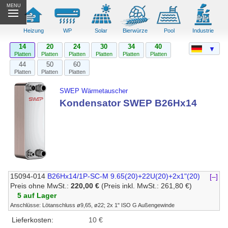
MENU
Heizung
WP
Solar
Bierwürze
Pool
Industrie
14
20
24
30
34
40
▼
Platten
Platten
Platten
Platten
Platten
Platten
44
50
60
Platten
Platten
Platten
SWEP Wärmetauscher
Kondensator SWEP B26Hx14
15094-014
B26Hx14/1P-SC-M 9.65(20)+22U(20)+2x1"(20)
[–]
Preis ohne MwSt.:
220,00 €
(Preis inkl. MwSt.: 261,80 €)
5 auf Lager
Anschlüsse: Lötanschluss ø9,65, ø22; 2x 1" ISO G Außengewinde
Lieferkosten:
10 €