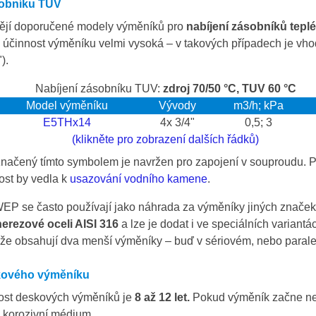
sobníku TUV
ějí doporučené modely výměníků pro
nabíjení zásobníků teplé
á účinnost výměníku velmi vysoká – v takových případech je vh
).
Nabíjení zásobníku TUV:
zdroj 70/50 °C, TUV 60 °C
Model výměníku
Vývody
m3/h; kPa
E5THx14
4x 3/4"
0,5; 3
(klikněte pro zobrazení dalších řádků)
ačený tímto symbolem je navržen pro zapojení v souproudu. Pok
ost by vedla k
usazování vodního kamene
.
P se často používají jako náhrada za výměníky jiných značek,
erezové oceli AISI 316
a lze je dodat i ve speciálních variant
ože obsahují dva menší výměníky – buď v sériovém, nebo parale
kového výměníku
ost deskových výměníků je
8 až 12 let.
Pokud výměník začne netě
á korozivní médium.