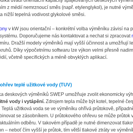
ulka uvádí orientační kapacity spájkovaných deskových výmě
ím z médií nemrznoucí směs (např. etylenglykol), je nutné vým
 nižší tepelná vodivost glykolové směsi.
ony
v kW jsou orientační – konkrétní volba výměníku závisí na 
systému. Doporučujeme nás kontaktovat a nechat si zpracovat
míru. Dražší modely výměníků mají vyšší účinnost a umožňují lep
okruhů. Díky výpočetnímu softwaru lze výkon velmi přesně nadi
dií, včetně specifických a méně obvyklých aplikací.
ohřev teplé užitkové vody (TUV)
ka deskových výměníků SWEP umožňuje zvolit ekonomicky výh
itné vody i vytápění.
Zdrojem tepla může být kotel, tepelné če
. Teplá užitková voda se ve výměníku ohřívá průtokově, případ
inovat se zásobníkem. U průtokového ohřevu se může průtok v
 aktuálním odběru. V takovém případě je nutné dimenzovat tlakov
n – neboť čím vyšší je průtok, tím větší tlakové ztráty ve výměník