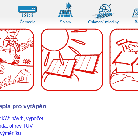
Čerpadla
Soláry
Chlazení mladiny
B
epla pro vytápění
 kW: návrh, výpočet
oda: ohřev TUV
 výměníku