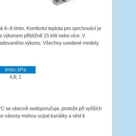
 6–8 l/min. Komfortní teplota pro sprchování je
 s výkonem přibližně 15 kW nebo více. V
požadovaného výkonu. Všechny uvedené modely
l/min; kPa
4,8; 1
°C se obecně nedoporučuje, protože při vyšších
 se nánosy mohou ucpat kanálky a vést k