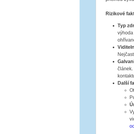
Rizikové fak
Typ zdr
výhoda 
ohřívan
Vidite
Nejčast
Galvan
článek.
kontakt
Další f
Ot
Po
Ú
V
vi
od