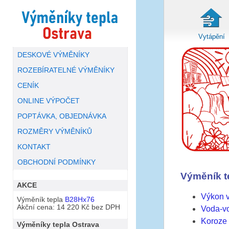
Vytápění
DESKOVÉ VÝMĚNÍKY
ROZEBÍRATELNÉ VÝMĚNÍKY
CENÍK
ONLINE VÝPOČET
POPTÁVKA, OBJEDNÁVKA
ROZMĚRY VÝMĚNÍKŮ
KONTAKT
OBCHODNÍ PODMÍNKY
Výměník t
AKCE
Výkon v
Výměník tepla
B28Hx76
Akční cena: 14 220 Kč bez DPH
Voda-v
Koroze
Výměníky tepla Ostrava