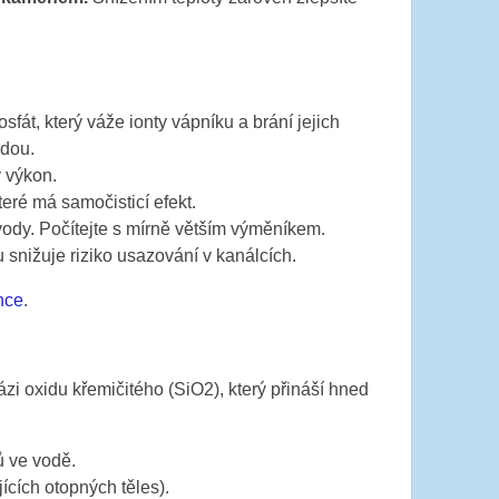
át, který váže ionty vápníku a brání jejich
odou.
ý výkon.
eré má samočisticí efekt.
dy. Počítejte s mírně větším výměníkem.
nižuje riziko usazování v kanálcích.
nce
.
zi oxidu křemičitého (SiO2), který přináší hned
ů ve vodě.
cích otopných těles).