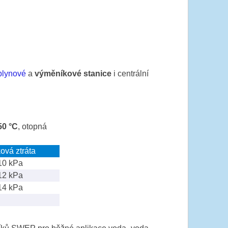
plynové
a
výměníkové stanice
i centrální
50 °C
, otopná
ová ztráta
10 kPa
12 kPa
14 kPa