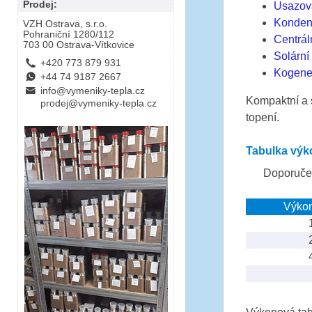
Prodej:
Usazov
Kondenz
VZH Ostrava, s.r.o.
Pohraniční 1280/112
Centrál
703 00 Ostrava-Vítkovice
Solární
L
+420 773 879 931
Kogener
E
+44 74 9187 2667
B
info@vymeniky-tepla.cz
Kompaktní a 
prodej@vymeniky-tepla.cz
topení.
Tabulka výk
Doporučen
Výko