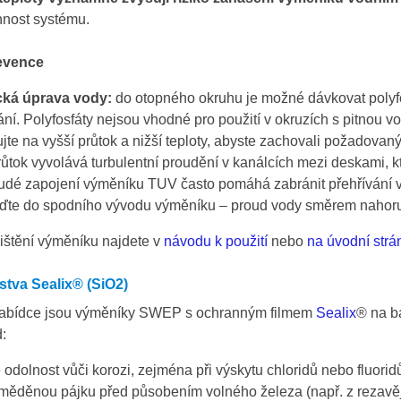
nnost systému.
evence
ká úprava vody:
do otopného okruhu je možné dávkovat polyfosf
ní. Polyfosfáty nejsou vhodné pro použití v okruzích s pitnou v
ujte na vyšší průtok a nižší teploty, abyste zachovali požadovan
růtok vyvolává turbulentní proudění v kanálcích mezi deskami, kt
dé zapojení výměníku TUV často pomáhá zabránit přehřívání vo
te do spodního vývodu výměníku – proud vody směrem nahoru s
ištění výměníku najdete v
návodu k použití
nebo
na úvodní strá
tva Sealix® (SiO2)
nabídce jsou výměníky SWEP s ochranným filmem
Sealix
® na bá
:
 odolnost vůči korozi, zejména při výskytu chloridů nebo fluorid
měděnou pájku před působením volného železa (např. z rezavějí