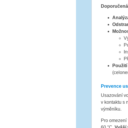
Doporučená 
Analýz
Odstran
Možnos
V
Po
In
Př
Použit
(celone
Prevence us
Usazování vo
v kontaktu s 
výměníku.
Pro omezení t
60 °C.
Vyšší