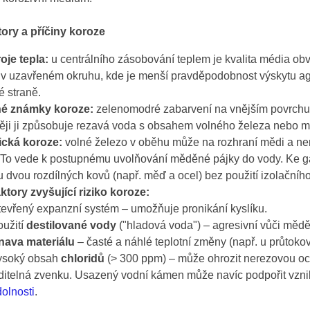
tory a příčiny koroze
oje tepla:
u centrálního zásobování teplem je kvalita média obv
v uzavřeném okruhu, kde je menší pravděpodobnost výskytu agr
é straně.
lné známky koroze:
zelenomodré zabarvení na vnějším povrchu 
ěji ji způsobuje rezavá voda s obsahem volného železa nebo ma
ická koroze:
volné železo v oběhu může na rozhraní mědi a nere
 To vede k postupnému uvolňování měděné pájky do vody. Ke gal
u dvou rozdílných kovů (např. měď a ocel) bez použití izolačního
aktory zvyšující riziko koroze:
evřený expanzní systém – umožňuje pronikání kyslíku.
užití
destilované vody
("hladová voda") – agresivní vůči mědě
nava materiálu
– časté a náhlé teplotní změny (např. u průtok
ysoký obsah
chloridů
(> 300 ppm) – může ohrozit nerezovou oce
ditelná zvenku. Usazený vodní kámen může navíc podpořit vznik
olnosti
.