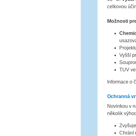
celkovou úči
Možnosti pr
Chemic
usazová
Projekt
Vyšší p
Souprou
TUV veď
Informace o č
Ochranná vrs
Novinkou v 
několik výhod
Zvyšuje
Chrání 