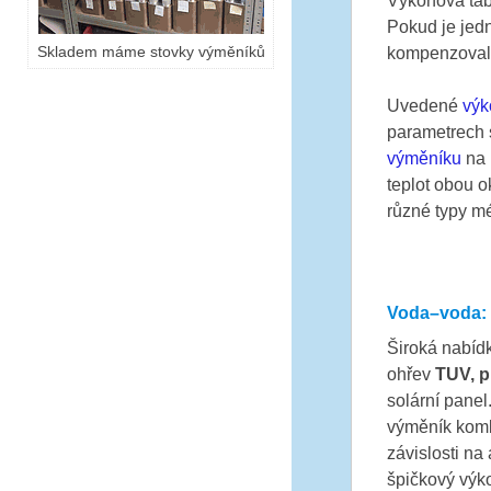
Výkonová tab
Pokud je jedn
kompenzovala
Skladem máme stovky výměníků
Uvedené
výk
parametrech 
výměníku
na 
teplot obou 
různé typy mé
Voda–voda: 
Široká nabíd
ohřev
TUV, p
solární panel
výměník komb
závislosti na
špičkový výko