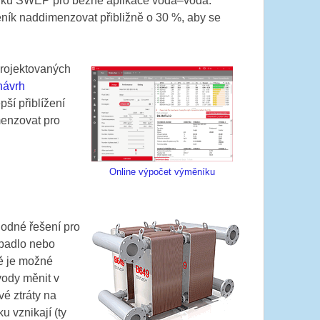
níků SWEP pro běžné aplikace voda–voda.
ěník naddimenzovat přibližně o 30 %, aby se
projektovaných
návrh
ší přiblížení
menzovat pro
Online výpočet výměníku
odné řešení pro
rpadlo nebo
ně je možné
ody měnit v
é ztráty na
u vznikají (ty