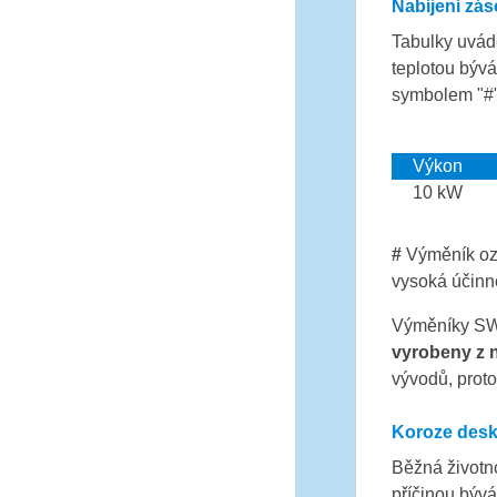
Nabíjení zá
Tabulky uvád
teplotou býv
symbolem "#"
Výkon
10 kW
#
Výměník ozn
vysoká účinn
Výměníky SWE
vyrobeny z n
vývodů, prot
Koroze des
Běžná životn
příčinou býv