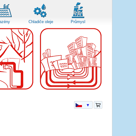
azény
Chladiče oleje
Průmysl
▼