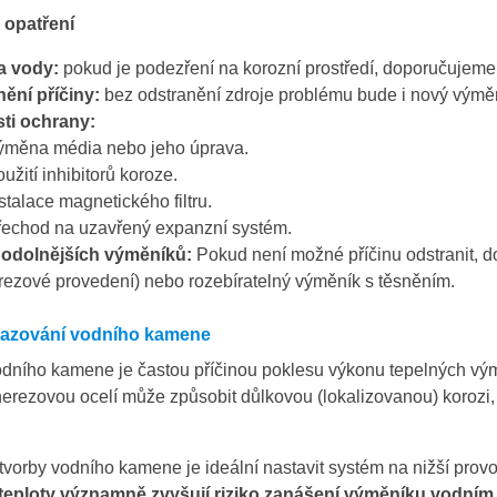
opatření
a vody:
pokud je podezření na korozní prostředí, doporučujeme 
ění příčiny:
bez odstranění zdroje problému bude i nový výměn
ti ochrany:
ýměna média nebo jeho úprava.
užití inhibitorů koroze.
stalace magnetického filtru.
echod na uzavřený expanzní systém.
í odolnějších výměníků:
Pokud není možné příčinu odstranit,
rezové provedení) nebo rozebíratelný výměník s těsněním.
azování vodního kamene
dního kamene je častou příčinou poklesu výkonu tepelných výmě
nerezovou ocelí může způsobit důlkovou (lokalizovanou) korozi,
vorby vodního kamene je ideální nastavit systém na nižší provo
 teploty významně zvyšují riziko zanášení výměníku vodní