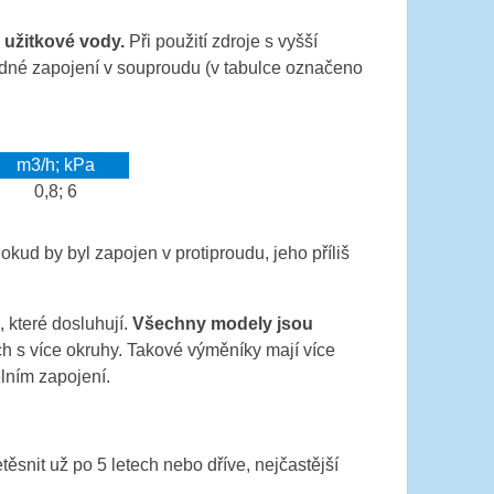
 užitkové vody.
Při použití zdroje s vyšší
odné zapojení v souproudu (v tabulce označeno
m3/h; kPa
0,8; 6
ud by byl zapojen v protiproudu, jeho příliš
 které dosluhují.
Všechny modely jsou
ách s více okruhy. Takové výměníky mají více
lním zapojení.
snit už po 5 letech nebo dříve, nejčastější