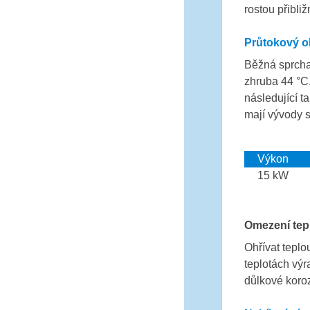
rostou přibli
Průtokový o
Běžná sprcha 
zhruba 44 °C.
následující 
mají vývody s
Výkon
15 kW
Omezení tep
Ohřívat teplo
teplotách výr
důlkové koroz