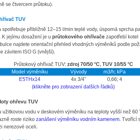
žně se čtvercem průtoku).
hřívač TUV
spotřebuje přibližně 12–15 l/min teplé vody, úsporná sprcha pak
 K jejímu dosažení je u
průtokového ohřívače
zapotřebí kotel
tabulce najdete orientační přehled vhodných výměníků podle 
e závitem ISO G (vnější).
Průtokový ohřívač TUV:
zdroj 70/50 °C, TUV 10/55 °C
Model výměníku
Vývody
m3/h; kPa
E5THx14
4x 3/4"
0,66; 4
(klikněte pro zobrazení dalších řádků)
loty ohřevu TUV
u užitkovou vodu v deskovém výměníku na teploty vyšší než 60 
azně roste riziko
zanášení výměníku vodním kamenem
. Tvořící
i nerezové oceli.