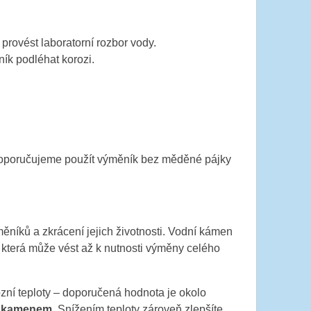
provést laboratorní rozbor vody.
ík podléhat korozi.
 doporučujeme použít výměník bez měděné pájky
níků a zkrácení jejich životnosti. Vodní kámen
 která může vést až k nutnosti výměny celého
zní teploty – doporučená hodnota je okolo
m kamenem.
Snížením teploty zároveň zlepšíte