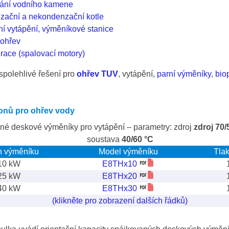
ání vodního kamene
ační a nekondenzační kotle
ní vytápění, výměníkové stanice
 ohřev
ace (spalovací motory)
spolehlivé řešení pro
ohřev TUV
, vytápění,
parní výměníky
,
bio
onů pro ohřev vody
é deskové výměníky pro vytápění – parametry: zdroj
zdroj 70/
soustava
40/60 °C
n výměníku
Model výměníku
Tlak
10 kW
E8THx10
25 kW
E8THx20
40 kW
E8THx30
(klikněte pro zobrazení dalších řádků)