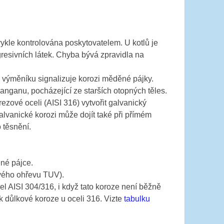
ykle kontrolována poskytovatelem. U kotlů je
esivních látek. Chyba bývá zpravidla na
výměníku signalizuje korozi měděné pájky.
nganu, pocházející ze starších otopných těles.
zové oceli (AISI 316) vytvořit galvanický
vanické korozi může dojít také při přímém
 těsnění.
né pájce.
ového ohřevu TUV).
l AISI 304/316, i když tato koroze není běžně
 důlkové koroze u oceli 316. Vizte
tabulku