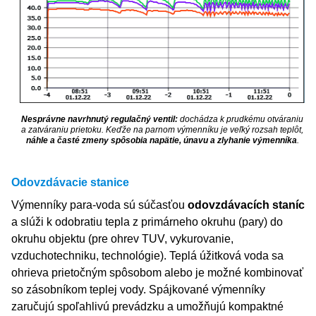
Nesprávne navrhnutý regulačný ventil:
dochádza k prudkému otváraniu
a zatváraniu prietoku. Keďže na parnom výmenníku je veľký rozsah teplôt,
náhle a časté zmeny spôsobia napätie, únavu a zlyhanie výmenníka
.
Odovzdávacie stanice
Výmenníky para-voda sú súčasťou
odovzdávacích staníc
a slúži k odobratiu tepla z primárneho okruhu (pary) do
okruhu objektu (pre ohrev TUV, vykurovanie,
vzduchotechniku, technológie). Teplá úžitková voda sa
ohrieva prietočným spôsobom alebo je možné kombinovať
so zásobníkom teplej vody. Spájkované výmenníky
zaručujú spoľahlivú prevádzku a umožňujú kompaktné