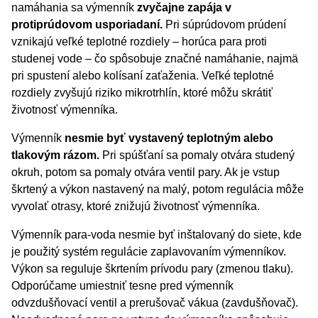
namáhania sa výmenník
zvyčajne zapája v
protiprúdovom usporiadaní.
Pri súprúdovom prúdení
vznikajú veľké teplotné rozdiely – horúca para proti
studenej vode – čo spôsobuje značné namáhanie, najmä
pri spustení alebo kolísaní zaťaženia. Veľké teplotné
rozdiely zvyšujú riziko mikrotrhlín, ktoré môžu skrátiť
životnosť výmenníka.
Výmenník
nesmie byť vystavený teplotným alebo
tlakovým rázom.
Pri spúšťaní sa pomaly otvára studený
okruh, potom sa pomaly otvára ventil pary. Ak je vstup
škrtený a výkon nastavený na malý, potom regulácia môže
vyvolať otrasy, ktoré znižujú životnosť výmenníka.
Výmenník para-voda nesmie byť inštalovaný do siete, kde
je použitý systém regulácie zaplavovaním výmenníkov.
Výkon sa reguluje škrtením prívodu pary (zmenou tlaku).
Odporúčame umiestniť tesne pred výmenník
odvzdušňovací ventil a prerušovač vákua (zavdušňovač).