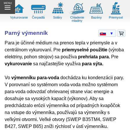
MENU
Vykurovanie
Čerpadlá
Soláry
Chladenie
Bazény
Priemysel
mladiny
Parný výmenník
▼
Para je účinné médium na prenos tepla v priemysle a v
centrálnom vykurovaní. Pre
priemyselné použitie
(výroba
elektriny, pohon strojov) sa používa
prehriata para.
Pre
vykurovanie
sa najčastejšie využíva
para sýta.
Vo
výmenníku para-voda
dochádza ku kondenzácii pary.
V porovnaní so systémom voda-voda možno systémom
para-voda odovzdať ohrievanej strane viac energie a
dosahuje sa vysokých kapacít (výkonov). Aby sa
predchádzalo erózii výmenníka od prípadných kvapôčok
na vstupe do výmenníka, používajú sa výmenníky s
veľkými otvormi. Veľké otvory (SWEP B35TM4, SWEP
B427, SWEP B65) zníži rýchlosť v ústí výmenníku.