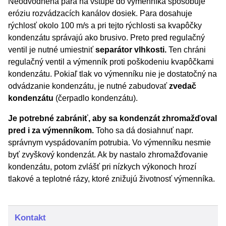
Neodvodnená para na vstupe do výmenníka spôsobuje
eróziu rozvádzacích kanálov dosiek. Para dosahuje
rýchlosť okolo 100 m/s a pri tejto rýchlosti sa kvapôčky
kondenzátu správajú ako brusivo. Preto pred regulačný
ventil je nutné umiestniť
separátor vlhkosti.
Ten chráni
regulačný ventil a výmenník proti poškodeniu kvapôčkami
kondenzátu. Pokiaľ tlak vo výmenníku nie je dostatočný na
odvádzanie kondenzátu, je nutné zabudovať
zvedač
kondenzátu
(čerpadlo kondenzátu).
Je potrebné zabrániť, aby sa kondenzát zhromažďoval
pred i za výmenníkom.
Toho sa dá dosiahnuť napr.
správnym vyspádovaním potrubia. Vo výmenníku nesmie
byť zvyškový kondenzát. Ak by nastalo zhromažďovanie
kondenzátu, potom zvlášť pri nízkych výkonoch hrozí
tlakové a teplotné rázy, ktoré znižujú životnosť výmenníka.
Kontakt