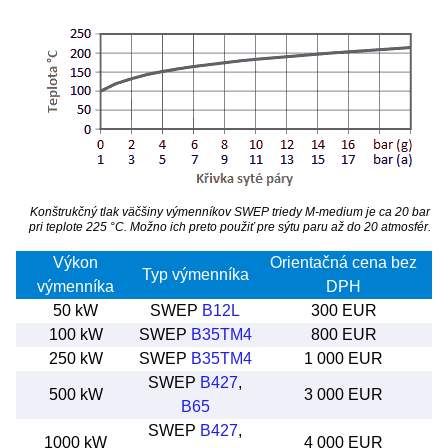
Konštrukčný tlak väčšiny výmenníkov SWEP triedy M-medium je ca 20 bar
pri teplote 225 °C. Možno ich preto použiť pre sýtu paru až do 20 atmosfér.
Výkon
Orientačná cena bez
Typ výmenníka
výmenníka
DPH
50 kW
SWEP
B12L
300 EUR
100 kW
SWEP
B35TM4
800 EUR
250 kW
SWEP
B35TM4
1 000 EUR
SWEP
B427
,
500 kW
3 000 EUR
B65
SWEP
B427
,
1000 kW
4 000 EUR