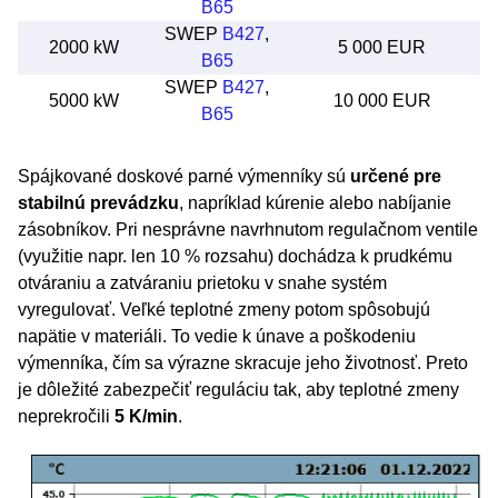
B65
SWEP
B427
,
2000 kW
5 000 EUR
B65
SWEP
B427
,
5000 kW
10 000 EUR
B65
Spájkované doskové parné výmenníky sú
určené pre
stabilnú prevádzku
, napríklad kúrenie alebo nabíjanie
zásobníkov. Pri nesprávne navrhnutom regulačnom ventile
(využitie napr. len 10 % rozsahu) dochádza k prudkému
otváraniu a zatváraniu prietoku v snahe systém
vyregulovať. Veľké teplotné zmeny potom spôsobujú
napätie v materiáli. To vedie k únave a poškodeniu
výmenníka, čím sa výrazne skracuje jeho životnosť. Preto
je dôležité zabezpečiť reguláciu tak, aby teplotné zmeny
neprekročili
5 K/min
.