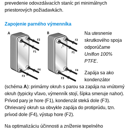
prevedenie odovzdávacích staníc pri minimálnych
priestorových požiadavkách.
Zapojenie parného výmenníka
Na utesnenie
skrutkového spoja
odporúčame
Uniflon 100%
PTFE
.
Zapája sa ako
kondenzátor
(schéma
A
): primárny okruh s parou sa zapája na vnútorný
okruh (typicky vľavo, výmenník stojí, šípka smeruje nahor).
Prívod pary je hore (F1), kondenzát steká dole (F3).
Ohrievaný okruh sa obvykle zapája do protiprúdu, tzn.
prívod dole (F4), výstup hore (F2).
Na optimalizáciu účinnosti a zníženie tepelného