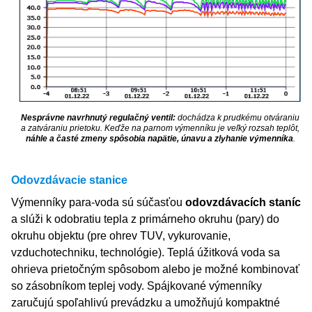
Nesprávne navrhnutý regulačný ventil:
dochádza k prudkému otváraniu
a zatváraniu prietoku. Keďže na parnom výmenníku je veľký rozsah teplôt,
náhle a časté zmeny spôsobia napätie, únavu a zlyhanie výmenníka
.
Odovzdávacie stanice
Výmenníky para-voda sú súčasťou
odovzdávacích staníc
a slúži k odobratiu tepla z primárneho okruhu (pary) do
okruhu objektu (pre ohrev TUV, vykurovanie,
vzduchotechniku, technológie). Teplá úžitková voda sa
ohrieva prietočným spôsobom alebo je možné kombinovať
so zásobníkom teplej vody. Spájkované výmenníky
zaručujú spoľahlivú prevádzku a umožňujú kompaktné