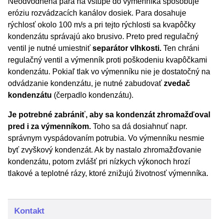
Neodvodnená para na vstupe do výmenníka spôsobuje
eróziu rozvádzacích kanálov dosiek. Para dosahuje
rýchlosť okolo 100 m/s a pri tejto rýchlosti sa kvapôčky
kondenzátu správajú ako brusivo. Preto pred regulačný
ventil je nutné umiestniť
separátor vlhkosti.
Ten chráni
regulačný ventil a výmenník proti poškodeniu kvapôčkami
kondenzátu. Pokiaľ tlak vo výmenníku nie je dostatočný na
odvádzanie kondenzátu, je nutné zabudovať
zvedač
kondenzátu
(čerpadlo kondenzátu).
Je potrebné zabrániť, aby sa kondenzát zhromažďoval
pred i za výmenníkom.
Toho sa dá dosiahnuť napr.
správnym vyspádovaním potrubia. Vo výmenníku nesmie
byť zvyškový kondenzát. Ak by nastalo zhromažďovanie
kondenzátu, potom zvlášť pri nízkych výkonoch hrozí
tlakové a teplotné rázy, ktoré znižujú životnosť výmenníka.
Kontakt