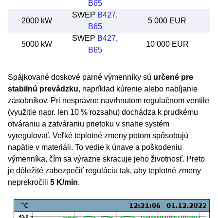
B65
SWEP
B427
,
2000 kW
5 000 EUR
B65
SWEP
B427
,
5000 kW
10 000 EUR
B65
Spájkované doskové parné výmenníky sú
určené pre
stabilnú prevádzku
, napríklad kúrenie alebo nabíjanie
zásobníkov. Pri nesprávne navrhnutom regulačnom ventile
(využitie napr. len 10 % rozsahu) dochádza k prudkému
otváraniu a zatváraniu prietoku v snahe systém
vyregulovať. Veľké teplotné zmeny potom spôsobujú
napätie v materiáli. To vedie k únave a poškodeniu
výmenníka, čím sa výrazne skracuje jeho životnosť. Preto
je dôležité zabezpečiť reguláciu tak, aby teplotné zmeny
neprekročili
5 K/min
.