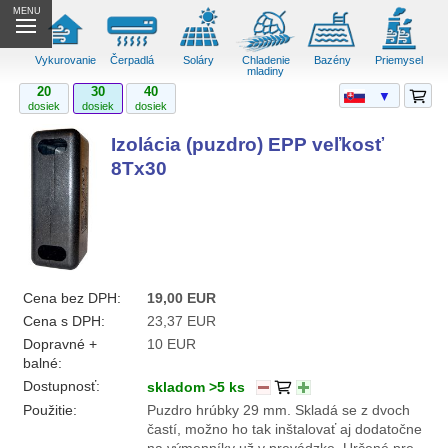
MENU
Vykurovanie
Čerpadlá
Soláry
Chladenie
Bazény
Priemysel
mladiny
20
30
40
▼
dosiek
dosiek
dosiek
Izolácia (puzdro) EPP veľkosť
8Tx30
Cena bez DPH:
19,00 EUR
Cena s DPH:
23,37 EUR
Dopravné +
10 EUR
balné:
Dostupnosť:
skladom >5 ks
Použitie:
Puzdro hrúbky 29 mm. Skladá se z dvoch
častí, možno ho tak inštalovať aj dodatočne