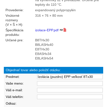
na výmenníky už v prevádzke. Určené pre
teploty do 110 °C.
Provedenie:
expandovaný polypropylén
Vnútorné
316 × 76 × 80 mm
rozmery
(V × Š × H):
Špecifikácia
izolace-EPP.pdf
produktu:
Určené pre:
B8THx30
B8LASHx40
E8THx30
E8ASHx34
E8LASHx54
Objednať tovar alebo položiť otázku:
Predmet:
Vaše meno:
Váš e-mail:
Váš telefón:
Odkaz: