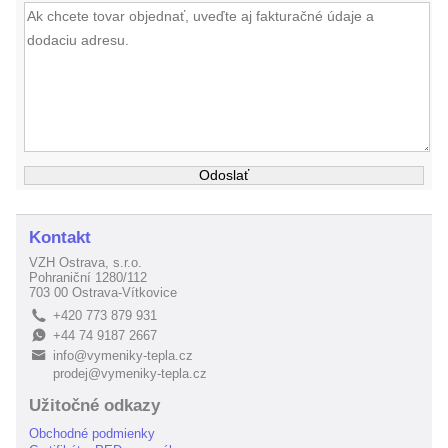
Kontakt
VZH Ostrava, s.r.o.
Pohraniční 1280/112
703 00 Ostrava-Vítkovice
+420 773 879 931
L
+44 74 9187 2667
E
info@vymeniky-tepla.cz
B
prodej@vymeniky-tepla.cz
Užitočné odkazy
Obchodné podmienky