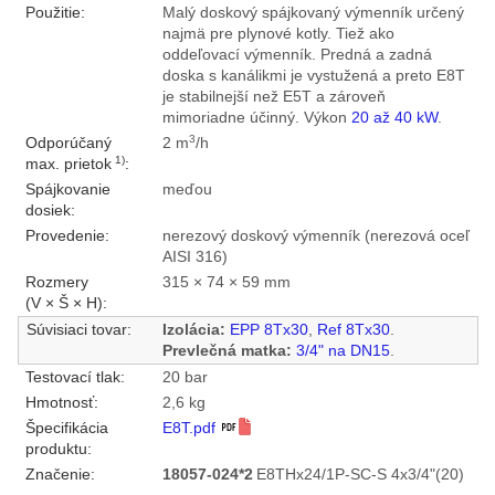
Použitie:
Malý doskový spájkovaný výmenník určený
najmä pre plynové kotly. Tiež ako
oddeľovací výmenník. Predná a zadná
doska s kanálikmi je vystužená a preto E8T
je stabilnejší než E5T a zároveň
mimoriadne účinný. Výkon
20 až 40 kW
.
3
Odporúčaný
2 m
/h
1)
max. prietok
:
Spájkovanie
meďou
dosiek:
Provedenie:
nerezový doskový výmenník (nerezová oceľ
AISI 316)
Rozmery
315 × 74 × 59 mm
(V × Š × H):
Súvisiaci tovar:
Izolácia:
EPP 8Tx30
,
Ref 8Tx30
.
Prevlečná matka:
3/4" na DN15
.
Testovací tlak:
20 bar
Hmotnosť:
2,6 kg
Špecifikácia
E8T.pdf
produktu:
Značenie:
18057-024*2
E8THx24/1P-SC-S 4x3/4"(20)