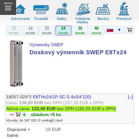
MENU
Vykurovanie
Čerpadlá
Soláry
Chladenie
Bazény
Priemysel
mladiny
10
14
20
24
30
40
▼
dosiek
dosiek
dosiek
dosiek
dosiek
dosiek
Výmenníky SWEP
Doskový výmenník SWEP E8Tx24
18057-024*2
E8THx24/1P-SC-S 4x3/4"(20)
[–]
Cena:
136,00 EUR
bez DPH
(167,28 EUR s DPH)
Akčná cena:
122,40 EUR
bez DPH
(150,55 EUR s DPH)
skladom >5 ks
Vývody: 4x 3/4" ISO G vonkajší závit
Dopravné +
10 EUR
balné: