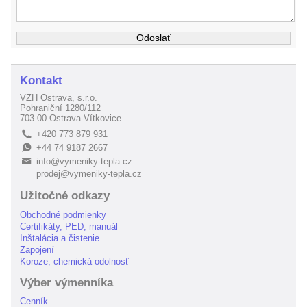
Kontakt
VZH Ostrava, s.r.o.
Pohraniční 1280/112
703 00 Ostrava-Vítkovice
+420 773 879 931
L
+44 74 9187 2667
E
info@vymeniky-tepla.cz
B
prodej@vymeniky-tepla.cz
Užitočné odkazy
Obchodné podmienky
Certifikáty, PED, manuál
Inštalácia a čistenie
Zapojení
Koroze, chemická odolnosť
Výber výmenníka
Cenník