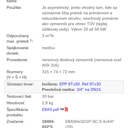
balné:
Použitie:
Je asymetrický, preto vhodný tam, kde sa
významne líšia prietok na primárnom a
sekundárnom okruhu; navrhnutý primárne
ako výmenník pre ohrev TÚV (teplej
úžitkovej vody). Výkon 20 až 50 kW.
3
Odporúčaný
3 m
/h
1)
max. prietok
:
Spájkovanie
meďou
dosiek:
Provedenie:
nerezový doskový výmenník (nerezová oceľ
AISI 316)
Rozmery
315 × 74 × 72 mm
(V × Š × H):
Súvisiaci tovar:
Izolácia:
EPP 8Tx30
,
Ref 8Tx30
.
Prevlečná matka:
3/4" na DN15
.
Testovací tlak:
20 bar
Hmotnosť:
2,8 kg
Špecifikácia
E8AS.pdf
produktu:
Značenie:
18404-
E8ASHx32/1P-SC-S 4x3/4"
032*3
(20)