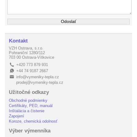
Kontakt
VZH Ostrava, s.r.o.
Pohraniční 1280/112
703 00 Ostrava-Vítkovice
+420 773 879 931
L
+44 74 9187 2667
E
info@vymeniky-tepla.cz
B
prodej@vymeniky-tepla.cz
Užitočné odkazy
Obchodné podmienky
Certifikáty, PED, manuál
Inštalácia a čistenie
Zapojení
Koroze, chemická odolnosť
Výber výmenníka