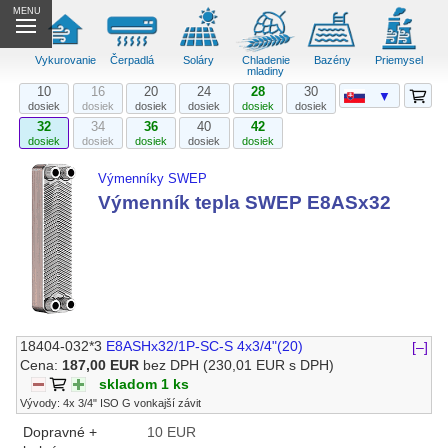
MENU
Vykurovanie
Čerpadlá
Soláry
Chladenie
Bazény
Priemysel
mladiny
10
16
20
24
28
30
▼
dosiek
dosiek
dosiek
dosiek
dosiek
dosiek
32
34
36
40
42
dosiek
dosiek
dosiek
dosiek
dosiek
Výmenníky SWEP
Výmenník tepla SWEP E8ASx32
18404-032*3
E8ASHx32/1P-SC-S 4x3/4"(20)
[–]
Cena:
187,00 EUR
bez DPH
(230,01 EUR s DPH)
skladom 1 ks
Vývody: 4x 3/4" ISO G vonkajší závit
Dopravné +
10 EUR