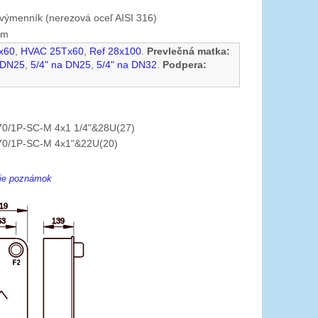
výmenník (nerezová oceľ AISI 316)
mm
x60
,
HVAC 25Tx60
,
Ref 28x100
.
Prevlečná matka:
 DN25
,
5/4" na DN25
,
5/4" na DN32
.
Podpera:
0/1P-SC-M 4x1 1/4"&28U(27)
0/1P-SC-M 4x1"&22U(20)
enie poznámok