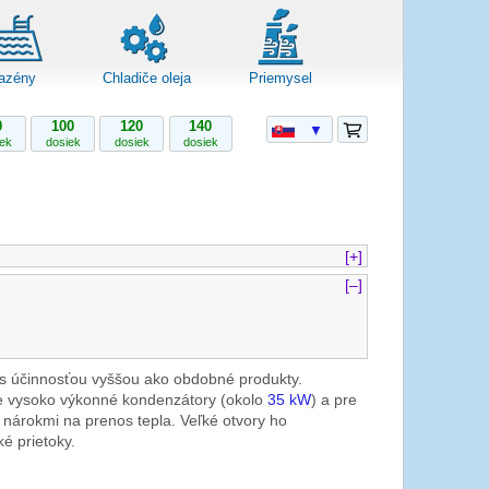
azény
Chladiče oleja
Priemysel
0
100
120
140
▼
iek
dosiek
dosiek
dosiek
[+]
[–]
s účinnosťou vyššou ako obdobné produkty.
e vysoko výkonné kondenzátory (okolo
35 kW
) a pre
i nárokmi na prenos tepla. Veľké otvory ho
ké prietoky.