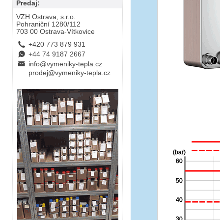
Predaj:
VZH Ostrava, s.r.o.
Pohraniční 1280/112
703 00 Ostrava-Vítkovice
L
+420 773 879 931
E
+44 74 9187 2667
B
info@vymeniky-tepla.cz
prodej@vymeniky-tepla.cz