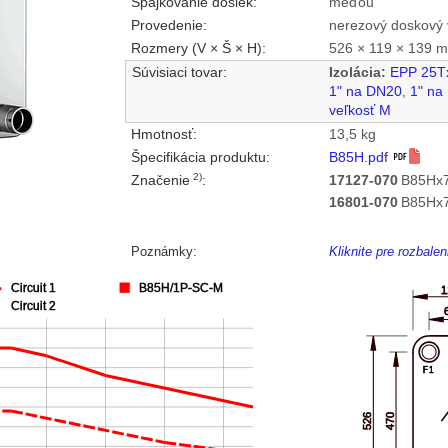
Spájkovanie dosiek:
meďou
Provedenie:
nerezový doskový 
Rozmery (V × Š × H):
526 × 119 × 139 
Súvisiaci tovar:
Izolácia:
EPP 25T
1" na DN20
,
1" na
veľkosť M
Hmotnosť:
13,5 kg
Špecifikácia produktu:
B85H.pdf
2)
Značenie
:
17127-070
B85Hx7
16801-070
B85Hx7
Poznámky:
Kliknite pre rozbal