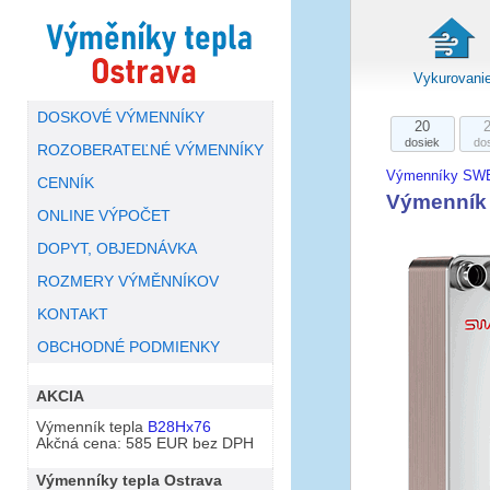
Vykurovani
DOSKOVÉ VÝMENNÍKY
20
dosiek
do
ROZOBERATEĽNÉ VÝMENNÍKY
Výmenníky SW
CENNÍK
Výmenník
ONLINE VÝPOČET
DOPYT, OBJEDNÁVKA
ROZMERY VÝMĚNNÍKOV
KONTAKT
OBCHODNÉ PODMIENKY
AKCIA
Výmenník tepla
B28Hx76
Akčná cena: 585 EUR bez DPH
Výmenníky tepla Ostrava