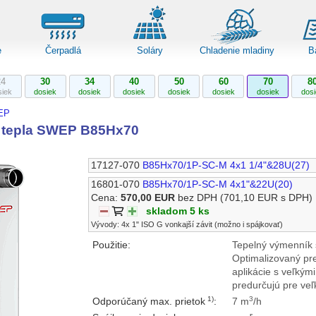
e
Čerpadlá
Soláry
Chladenie mladiny
B
24
30
34
40
50
60
70
8
siek
dosiek
dosiek
dosiek
dosiek
dosiek
dosiek
dos
EP
 tepla SWEP B85Hx70
17127-070
B85Hx70/1P-SC-M 4x1 1/4"&28U(27)
16801-070
B85Hx70/1P-SC-M 4x1"&22U(20)
Cena:
570,00 EUR
bez DPH
(701,10 EUR s DPH)
skladom 5 ks
Vývody: 4x 1" ISO G vonkajší závit (možno i spájkovať)
Použitie:
Tepelný výmenník 
Optimalizovaný pr
aplikácie s veľkým
predurčujú pre veľ
1)
3
Odporúčaný max. prietok
:
7 m
/h