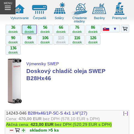
MENU
Vykurovanie
Čerpadlá
Soláry
Chladenie
Bazény
Priemysel
mladiny
36
46
56
66
76
86
▼
dosiek
dosiek
dosiek
dosiek
dosiek
dosiek
90
96
106
110
116
126
dosiek
dosiek
dosiek
dosiek
dosiek
dosiek
136
dosiek
Výmenníky SWEP
Doskový chladič oleja SWEP
B28Hx46
14243-046
B28Hx46/1P-SC-S 4x1 1/4"(27)
[–]
Cena:
470,00 EUR
bez DPH
(578,10 EUR s DPH)
Akčná cena:
423,00 EUR
bez DPH
(520,29 EUR s DPH)
skladom >5 ks