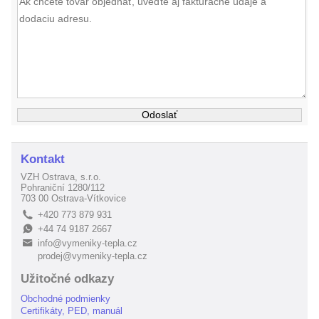
Kontakt
VZH Ostrava, s.r.o.
Pohraniční 1280/112
703 00 Ostrava-Vítkovice
+420 773 879 931
L
+44 74 9187 2667
E
info@vymeniky-tepla.cz
B
prodej@vymeniky-tepla.cz
Užitočné odkazy
Obchodné podmienky
Certifikáty, PED, manuál