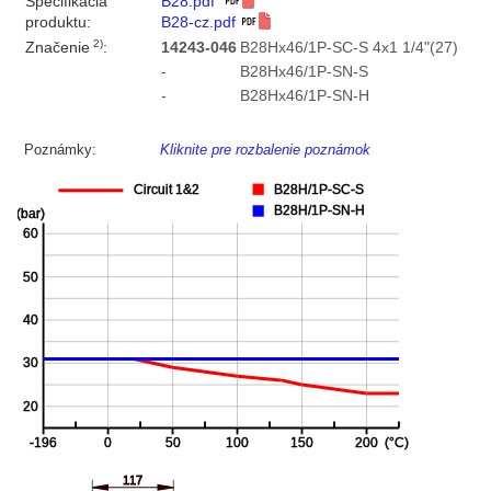
Špecifikácia
B28.pdf
produktu:
B28-cz.pdf
2)
Značenie
:
14243-046
B28Hx46/1P-SC-S 4x1 1/4"(27)
-
B28Hx46/1P-SN-S
-
B28Hx46/1P-SN-H
Poznámky:
Kliknite pre rozbalenie poznámok