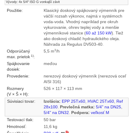
Vývody: 4x 5/4" ISO G vonkajší závit
Použitie:
Klasický doskový spájkovaný výmenník pre
väčší rozsah výkonov, najmä v systémoch
voda-voda. Vhodný napríklad pre okruh
vykurovanie, ohrev teplej vody a menšie
výmenníkové stanice (
60 až 150 kW
). Tiež
ako doskový chladič hydraulického oleja.
Náhrada za Regulus DV503-40.
3
Odporúčaný
5,5 m
/h
1)
max. prietok
:
Spájkovanie
meďou
dosiek:
Provedenie:
nerezový doskový výmenník (nerezová oceľ
AISI 316)
Rozmery
526 × 117 × 113 mm
(V × Š × H):
Súvisiaci tovar:
Izolácia:
EPP 25Tx60
,
HVAC 25Tx60
,
Ref
28x100
.
Prevlečná matka:
5/4" na DN25
,
5/4" na DN32
.
Podpera:
veľkosť M
Testovací tlak:
50 bar
Hmotnosť:
11,6 kg