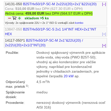
14131-050
B25THx50/1P-SC-M 2x22U(20)+2x1"&22U(20)
[–]
Cena:
510,00 EUR
bez DPH
(627,30 EUR s DPH)
Akčná cena:
459,00 EUR
bez DPH
(564,57 EUR s DPH)
skladom >5 ks
Vývody: 2x spájkovanie 22U + 2x 1" ISO G vonkajší závit
kombo
13847-050
B25THx50/1P-SC-S 2x1 1/4"INT HEX+2x1"INT
HEX
[+]
14117-050*1
B25THx50/1P-SC-M 2x1"&22U(20) /
2x22U(20)+2x1/2"INT(20)
[+]
Použitie:
Doskový spájkovaný výmenník pre aplikácie
voda-voda, olej-voda (PWO B25T-50);
vhodný aj ako kondenzátor pre väčšie
výkony, napríklad pre kondenzačné
jednotky v chladiacich zariadeniach, pre
tepelné čerpadlá
20 kW
ap.
3
Odporúčaný
4,5 m
/h
1)
max. prietok
:
Spájkovanie
meďou
dosiek:
Provedenie:
nerezový doskový výmenník (nerezová oceľ
AISI 316)