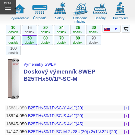
MENU
Vykurovanie
Čerpadlá
Soláry
Chladenie
Bazény
Priemysel
mladiny
10
16
20
24
26
30
▼
dosiek
dosiek
dosiek
dosiek
dosiek
dosiek
40
50
60
70
80
90
dosiek
dosiek
dosiek
dosiek
dosiek
dosiek
100
dosiek
Výmenníky SWEP
Doskový výmenník SWEP
B25THx50/1P-SC-M
15881-050
B25THx50/1P-SC-Y 4x1"(20)
[+]
13924-050
B25THx50/1P-SC-S 4x1"(20)
[+]
13845-050
B25THx50/1P-SC-S 4x1"(45)
[+]
14147-050
B25THx50/1P-SC-M 2x28U(20)+2x1"&22U(20)
[+]