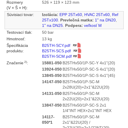
Rozmery
526 × 119 × 123 mm
(V × Š × H):
Súvisiaci tovar:
Izolácia:
EPP 25Tx60
,
HVAC 25Tx60
,
Ref
25Tx100
.
Prevlečná matka:
1" na DN20
,
1" na DN25
.
Podpera:
veľkosť M
Testovací tlak:
50 bar
Hmotnosť:
13 kg
Špecifikácia
B25TH-SCY.pdf
produktu:
B25TH-SCS.pdf
B25TH-SCM.pdf
2)
Značenie
:
15881-050
B25THx50/1P-SC-Y 4x1"(20)
13924-050
B25THx50/1P-SC-S 4x1"(20)
13845-050
B25THx50/1P-SC-S 4x1"(45)
14147-050
B25THx50/1P-SC-M
2x28U(20)+2x1"&22U(20)
14131-050
B25THx50/1P-SC-M
2x22U(20)+2x1"&22U(20)
13847-050
B25THx50/1P-SC-S 2x1
1/4"INT HEX+2x1"INT HEX
14117-
B25THx50/1P-SC-M
050*1
2x1"&22U(20) /
2x22U(20)+2x1/2"INT(20)