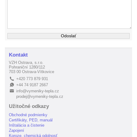
Kontakt
VZH Ostrava, s.r.o.
Pohraniční 1280/112
703 00 Ostrava-Vítkovice
+420 773 879 931
L
+44 74 9187 2667
E
info@vymeniky-tepla.cz
B
prodej@vymeniky-tepla.cz
Užitočné odkazy
Obchodné podmienky
Certifikáty, PED, manuál
Inštalácia a čistenie
Zapojení
Koroze, chemická odolnosť