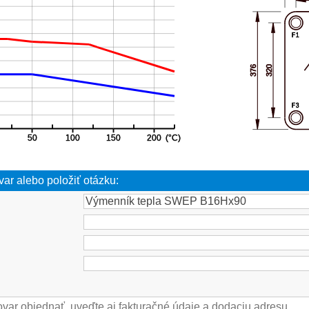
var alebo položiť otázku: