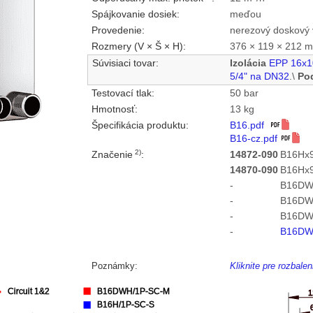
Spájkovanie dosiek:
meďou
Provedenie:
nerezový doskový 
Rozmery (V × Š × H):
376 × 119 × 212 
Súvisiaci tovar:
Izolácia
EPP 16x1
5/4" na DN32
.\
Po
Testovací tlak:
50 bar
Hmotnosť:
13 kg
Špecifikácia produktu:
B16.pdf
B16-cz.pdf
2)
Značenie
:
14872-090
B16Hx9
14870-090
B16Hx9
-
B16DW
-
B16DW
-
B16DW
-
B16DW
Poznámky:
Kliknite pre rozbal