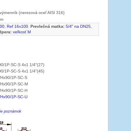
výmenník (nerezová oceľ AISI 316)
mm
00
,
Ref 16x100
.
Prevlečná matka:
5/4" na DN25
,
dpera:
veľkosť M
0/1P-SC-S 4x1 1/4"(27)
0/1P-SC-S 4x1 1/4"(45)
Hx90/1P-SC-S
Hx90/1P-SC-M
Hx90/1P-SC-H
Hx90/1P-SC-U
enie poznámok