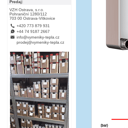
Predaj:
VZH Ostrava, s.r.o.
Pohraniční 1280/112
703 00 Ostrava-Vítkovice
L
+420 773 879 931
E
+44 74 9187 2667
B
info@vymeniky-tepla.cz
prodej@vymeniky-tepla.cz