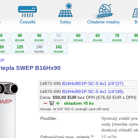
e
Čerpadlá
Soláry
Chladenie mladiny
B
30
40
50
53
60
65
70
8
siek
dosiek
dosiek
dosiek
dosiek
dosiek
dosiek
dos
20
125
140
141
siek
dosiek
dosiek
dosiek
EP
 tepla SWEP B16Hx90
14872-090
B16Hx90/1P-SC-S 4x1 1/4"(27)
14870-090
B16Hx90/1P-SC-S 4x1 1/4"(45)
Cena:
550,00 EUR
bez DPH
(676,50 EUR s DPH)
skladom >5 ks
Vývody: 4x 5/4" ISO G vonkajší závit (45 mm)
Použitie:
Vyvinutý zvlášť pr
vody (menšie výmen
doskový chladič ol
1)
3
Odporúčaný max. prietok
:
12 m
/h