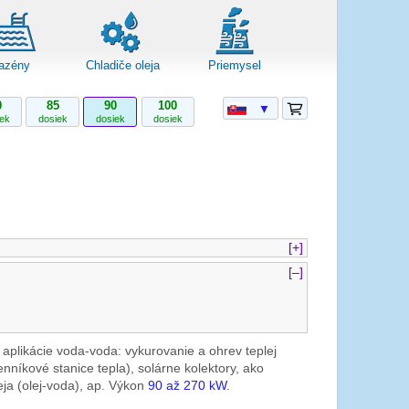
azény
Chladiče oleja
Priemysel
0
85
90
100
▼
iek
dosiek
dosiek
dosiek
[+]
[–]
e aplikácie voda-voda: vykurovanie a ohrev teplej
níkové stanice tepla), solárne kolektory, ako
eja (olej-voda), ap. Výkon
90 až 270 kW
.