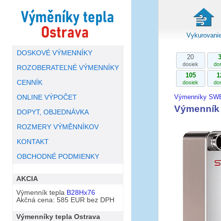
Vykurovani
DOSKOVÉ VÝMENNÍKY
20
dosiek
do
ROZOBERATEĽNÉ VÝMENNÍKY
105
1
CENNÍK
dosiek
do
Výmenníky SW
ONLINE VÝPOČET
Výmenník
DOPYT, OBJEDNÁVKA
ROZMERY VÝMĚNNÍKOV
KONTAKT
OBCHODNÉ PODMIENKY
AKCIA
Výmenník tepla
B28Hx76
Akčná cena: 585 EUR bez DPH
Výmenníky tepla Ostrava