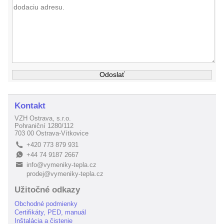
Kontakt
VZH Ostrava, s.r.o.
Pohraniční 1280/112
703 00 Ostrava-Vítkovice
+420 773 879 931
L
+44 74 9187 2667
E
info@vymeniky-tepla.cz
B
prodej@vymeniky-tepla.cz
Užitočné odkazy
Obchodné podmienky
Certifikáty, PED, manuál
Inštalácia a čistenie