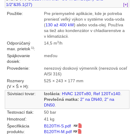
1/2"&35.1(27)
[+]
Použitie:
Pre priemyselné aplikácie, kde je potreba
preniesť veľký výkon v systéme voda-voda
(
130 až 400 kW
) alebo voda-olej. Používa
sa tiež ako kondenzátor v chladiarenstve a
v klimatizácii.
3
Odporúčaný
14,5 m
/h
1)
max. prietok
:
Spájkovanie
meďou
dosiek:
Provedenie:
nerezový doskový výmenník (nerezová oceľ
AISI 316)
Rozmery
525 × 243 × 177 mm
(V × Š × H):
Súvisiaci tovar:
Izolácia
:
HVAC 120Tx80
,
Ref 120Tx140
.
Prevlečná matka:
2" na DN40
,
2" na
DN50
.
Testovací tlak:
50 bar
Hmotnosť:
41 kg
Špecifikácia
B120TH-S.pdf
produktu:
B120TH-M.pdf