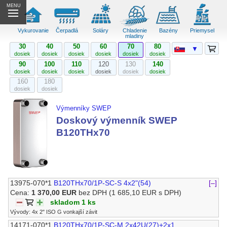
MENU
Vykurovanie
Čerpadlá
Soláry
Chladenie
Bazény
Priemysel
mladiny
30
40
50
60
70
80
▼
dosiek
dosiek
dosiek
dosiek
dosiek
dosiek
90
100
110
120
130
140
dosiek
dosiek
dosiek
dosiek
dosiek
dosiek
160
180
dosiek
dosiek
Výmenníky SWEP
Doskový výmenník SWEP
B120THx70
13975-070*1
B120THx70/1P-SC-S 4x2"(54)
[–]
Cena:
1 370,00 EUR
bez DPH
(1 685,10 EUR s DPH)
skladom 1 ks
Vývody: 4x 2" ISO G vonkajší závit
14171-070*1
B120THx70/1P-SC-M 2x42U(27)+2x1