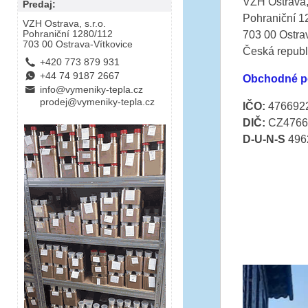
VZH Ostrava, 
Predaj:
Pohraniční 1
VZH Ostrava, s.r.o.
Pohraniční 1280/112
703 00 Ostra
703 00 Ostrava-Vítkovice
Česká republ
L
+420 773 879 931
E
+44 74 9187 2667
Obchodné p
B
info@vymeniky-tepla.cz
prodej@vymeniky-tepla.cz
IČO:
476692
DIČ:
CZ4766
D-U-N-S
496