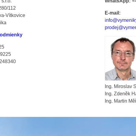
s.r.o.
WhatsApp:
+4
280/112
E-mail:
va-Vítkovice
info@vymeniky
ika
prodej@vymeni
odmienky
25
9225
248340
Ing. Miroslav S
Ing. Zdeněk H
Ing. Martin Mě