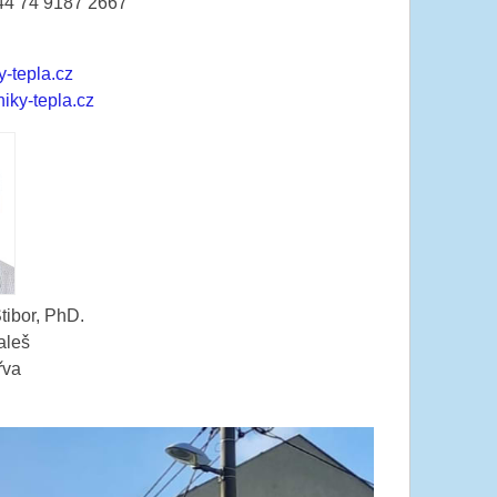
4 74 9187 2667
-tepla.cz
ky-tepla.cz
tibor, PhD.
aleš
řva