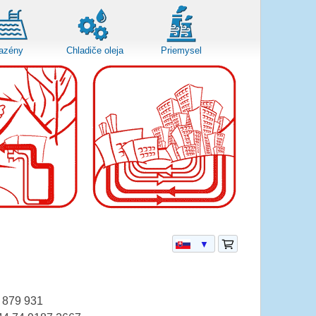
azény
Chladiče oleja
Priemysel
▼
 879 931