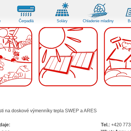
e
Čerpadlá
Soláry
Chladenie mladiny
B
sti na doskové výmenníky tepla SWEP a ARES
daje:
Tel.:
+420 773