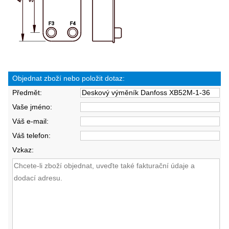
Objednat zboží nebo položit dotaz:
Předmět:
Vaše jméno:
Váš e-mail:
Váš telefon:
Vzkaz: