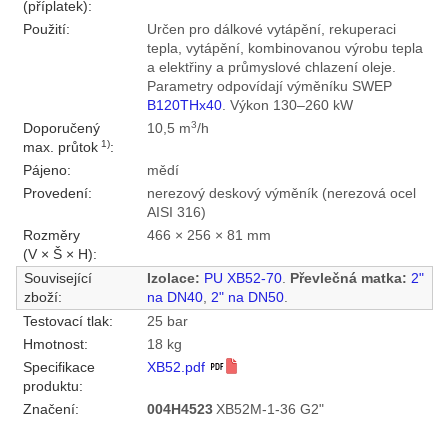
(příplatek):
Použití:
Určen pro dálkové vytápění, rekuperaci
tepla, vytápění, kombinovanou výrobu tepla
a elektřiny a průmyslové chlazení oleje.
Parametry odpovídají výměníku SWEP
B120THx40
. Výkon 130–260 kW
3
Doporučený
10,5 m
/h
1)
max. průtok
:
Pájeno:
mědí
Provedení:
nerezový deskový výměník (nerezová ocel
AISI 316)
Rozměry
466 × 256 × 81 mm
(V × Š × H):
Související
Izolace:
PU XB52-70
.
Převlečná matka:
2"
zboží:
na DN40
,
2" na DN50
.
Testovací tlak:
25 bar
Hmotnost:
18 kg
Specifikace
XB52.pdf
produktu:
Značení:
004H4523
XB52M-1-36 G2"