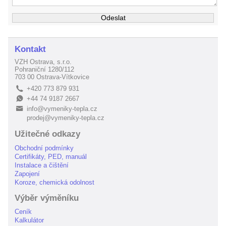
Kontakt
VZH Ostrava, s.r.o.
Pohraniční 1280/112
703 00 Ostrava-Vítkovice
+420 773 879 931
L
+44 74 9187 2667
E
info@vymeniky-tepla.cz
B
prodej@vymeniky-tepla.cz
Užitečné odkazy
Obchodní podmínky
Certifikáty, PED, manuál
Instalace a čištění
Zapojení
Koroze, chemická odolnost
Výběr výměníku
Ceník
Kalkulátor