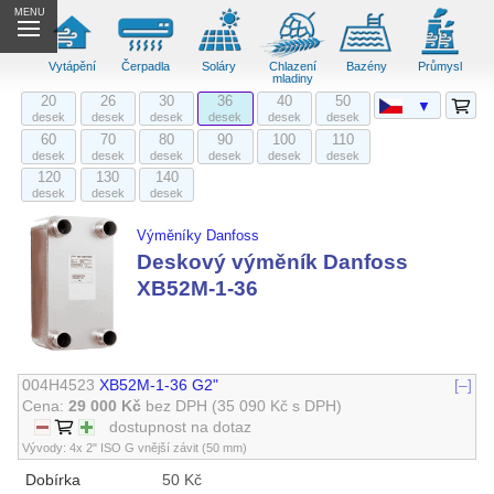
MENU
Vytápění
Čerpadla
Soláry
Chlazení
Bazény
Průmysl
mladiny
20
26
30
36
40
50
▼
desek
desek
desek
desek
desek
desek
60
70
80
90
100
110
desek
desek
desek
desek
desek
desek
120
130
140
desek
desek
desek
Výměníky Danfoss
Deskový výměník Danfoss
XB52M-1-36
004H4523
XB52M-1-36 G2"
[–]
Cena:
29 000 Kč
bez DPH
(35 090 Kč s DPH)
dostupnost na dotaz
Vývody: 4x 2" ISO G vnější závit (50 mm)
Dobírka
50 Kč