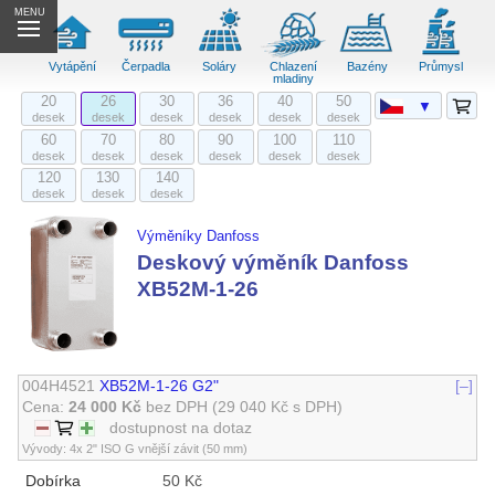
MENU
Vytápění
Čerpadla
Soláry
Chlazení
Bazény
Průmysl
mladiny
20
26
30
36
40
50
▼
desek
desek
desek
desek
desek
desek
60
70
80
90
100
110
desek
desek
desek
desek
desek
desek
120
130
140
desek
desek
desek
Výměníky Danfoss
Deskový výměník Danfoss
XB52M-1-26
004H4521
XB52M-1-26 G2"
[–]
Cena:
24 000 Kč
bez DPH
(29 040 Kč s DPH)
dostupnost na dotaz
Vývody: 4x 2" ISO G vnější závit (50 mm)
Dobírka
50 Kč