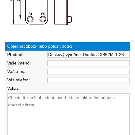
Objednat zboží nebo položit dotaz:
Předmět:
Vaše jméno:
Váš e-mail:
Váš telefon:
Vzkaz: