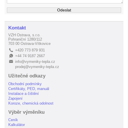
Kontakt
VZH Ostrava, s.r.o.
Pohraniční 1280/112
703 00 Ostrava-Vítkovice
+420 773 879 931
L
+44 74 9187 2667
E
info@vymeniky-tepla.cz
B
prodej@vymeniky-tepla.cz
Užitečné odkazy
Obchodní podmínky
Certifikáty, PED, manuál
Instalace a čištění
Zapojení
Koroze, chemická odolnost
Výběr výměníku
Ceník
Kalkulátor