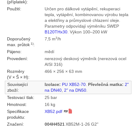
(příplatek):
Použití:
Určen pro dálkové vytápění, rekuperaci
tepla, vytápění, kombinovanou výrobu tepla
a elektřiny a průmyslové chlazení oleje.
Parametry odpovídají výměníku SWEP
B120THx30
. Výkon 100–200 kW
3
Doporučený
7,5 m
/h
1)
max. průtok
:
Pájeno:
mědí
Provedení:
nerezový deskový výměník (nerezová ocel
AISI 316)
Rozměry
466 × 256 × 63 mm
(V × Š × H):
Související
Izolace:
PU XB52-70
.
Převlečná matka:
2"
zboží:
na DN40
,
2" na DN50
.
Testovací tlak:
25 bar
Hmotnost:
16 kg
Specifikace
XB52.pdf
produktu:
Značení:
004H4521
XB52M-1-26 G2"