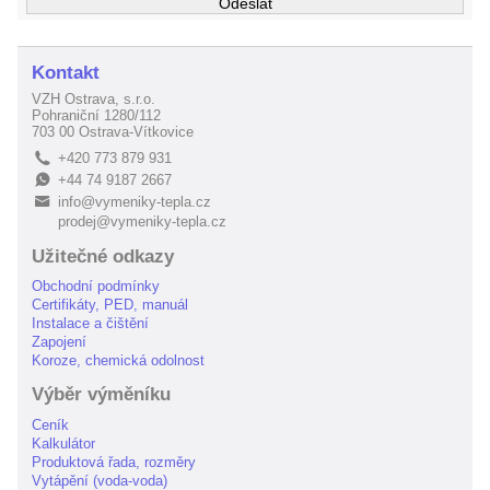
Kontakt
VZH Ostrava, s.r.o.
Pohraniční 1280/112
703 00 Ostrava-Vítkovice
+420 773 879 931
L
+44 74 9187 2667
E
info@vymeniky-tepla.cz
B
prodej@vymeniky-tepla.cz
Užitečné odkazy
Obchodní podmínky
Certifikáty, PED, manuál
Instalace a čištění
Zapojení
Koroze, chemická odolnost
Výběr výměníku
Ceník
Kalkulátor
Produktová řada, rozměry
Vytápění (voda-voda)