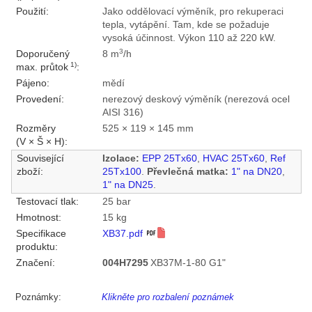
Použití:
Jako oddělovací výměník, pro rekuperaci
tepla, vytápění. Tam, kde se požaduje
vysoká účinnost. Výkon 110 až 220 kW.
3
Doporučený
8 m
/h
1)
max. průtok
:
Pájeno:
mědí
Provedení:
nerezový deskový výměník (nerezová ocel
AISI 316)
Rozměry
525 × 119 × 145 mm
(V × Š × H):
Související
Izolace:
EPP 25Tx60
,
HVAC 25Tx60
,
Ref
zboží:
25Tx100
.
Převlečná matka:
1" na DN20
,
1" na DN25
.
Testovací tlak:
25 bar
Hmotnost:
15 kg
Specifikace
XB37.pdf
produktu:
Značení:
004H7295
XB37M-1-80 G1"
Poznámky:
Klikněte pro rozbalení poznámek