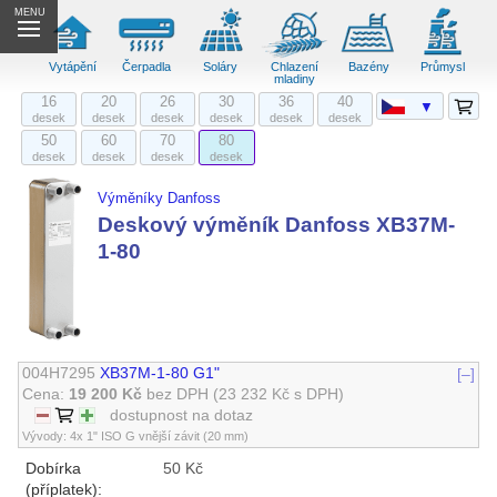
MENU
Vytápění
Čerpadla
Soláry
Chlazení
Bazény
Průmysl
mladiny
16
20
26
30
36
40
▼
desek
desek
desek
desek
desek
desek
50
60
70
80
desek
desek
desek
desek
Výměníky Danfoss
Deskový výměník Danfoss XB37M-
1-80
004H7295
XB37M-1-80 G1"
[–]
Cena:
19 200 Kč
bez DPH
(23 232 Kč s DPH)
dostupnost na dotaz
Vývody: 4x 1" ISO G vnější závit (20 mm)
Dobírka
50 Kč
(příplatek):