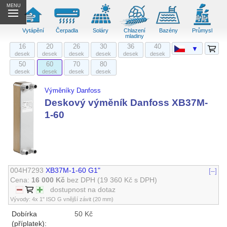
MENU
Vytápění
Čerpadla
Soláry
Chlazení
Bazény
Průmysl
mladiny
16
20
26
30
36
40
▼
desek
desek
desek
desek
desek
desek
50
60
70
80
desek
desek
desek
desek
Výměníky Danfoss
Deskový výměník Danfoss XB37M-
1-60
004H7293
XB37M-1-60 G1"
[–]
Cena:
16 000 Kč
bez DPH
(19 360 Kč s DPH)
dostupnost na dotaz
Vývody: 4x 1" ISO G vnější závit (20 mm)
Dobírka
50 Kč
(příplatek):