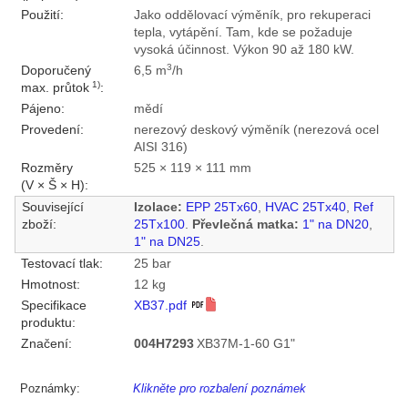
Použití:
Jako oddělovací výměník, pro rekuperaci
tepla, vytápění. Tam, kde se požaduje
vysoká účinnost. Výkon 90 až 180 kW.
3
Doporučený
6,5 m
/h
1)
max. průtok
:
Pájeno:
mědí
Provedení:
nerezový deskový výměník (nerezová ocel
AISI 316)
Rozměry
525 × 119 × 111 mm
(V × Š × H):
Související
Izolace:
EPP 25Tx60
,
HVAC 25Tx40
,
Ref
zboží:
25Tx100
.
Převlečná matka:
1" na DN20
,
1" na DN25
.
Testovací tlak:
25 bar
Hmotnost:
12 kg
Specifikace
XB37.pdf
produktu:
Značení:
004H7293
XB37M-1-60 G1"
Poznámky:
Klikněte pro rozbalení poznámek