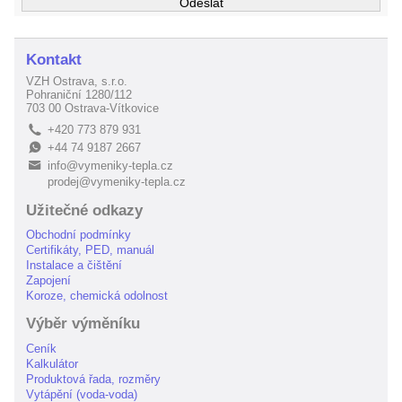
Kontakt
VZH Ostrava, s.r.o.
Pohraniční 1280/112
703 00 Ostrava-Vítkovice
+420 773 879 931
L
+44 74 9187 2667
E
info@vymeniky-tepla.cz
B
prodej@vymeniky-tepla.cz
Užitečné odkazy
Obchodní podmínky
Certifikáty, PED, manuál
Instalace a čištění
Zapojení
Koroze, chemická odolnost
Výběr výměníku
Ceník
Kalkulátor
Produktová řada, rozměry
Vytápění (voda-voda)