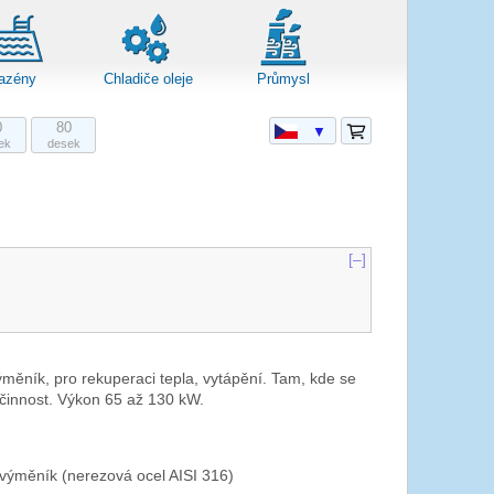
azény
Chladiče oleje
Průmysl
0
80
▼
ek
desek
[–]
měník, pro rekuperaci tepla, vytápění. Tam, kde se
činnost. Výkon 65 až 130 kW.
výměník (nerezová ocel AISI 316)