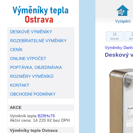
Vytápění
DESKOVÉ VÝMĚNÍKY
16
desek
de
ROZEBÍRATELNÉ VÝMĚNÍKY
Výměníky Danf
CENÍK
Deskový 
ONLINE VÝPOČET
POPTÁVKA, OBJEDNÁVKA
ROZMĚRY VÝMĚNÍKŮ
KONTAKT
OBCHODNÍ PODMÍNKY
AKCE
Výměník tepla
B28Hx76
Akční cena: 14 220 Kč bez DPH
Výměníky tepla Ostrava