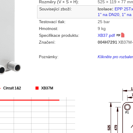
Rozměry (V × Š × H):
525 × 119 × 77 m
Související zboží:
Izolace:
EPP 25T
1" na DN20
,
1" na
Testovací tlak:
25 bar
Hmotnost:
9 kg
Specifikace produktu:
XB37.pdf
Značení:
004H7291
XB37M-
Poznámky:
Klikněte pro rozbal