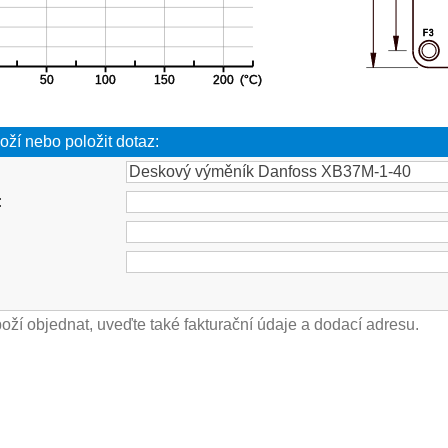
oží nebo položit dotaz:
: