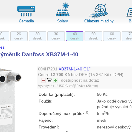
Čerpadla
Soláry
Chlazení mladiny
B
20
26
30
36
40
50
60
7
sek
desek
desek
desek
desek
desek
desek
des
oss
výměník Danfoss XB37M-1-40
004H7291
XB37M-1-40 G1"
Cena:
12 700 Kč
bez DPH
(15 367 Kč s DPH)
dostupnost na dotaz
Vývody: 4x 1" ISO G vnější závit (20 mm)
Dobírka (příplatek):
50 Kč
Použití:
Jako oddělovací vý
požaduje vysoká ú
1)
3
Doporučený max. průtok
:
5 m
/h
Pájeno:
mědí
Provedení:
nerezový deskový 