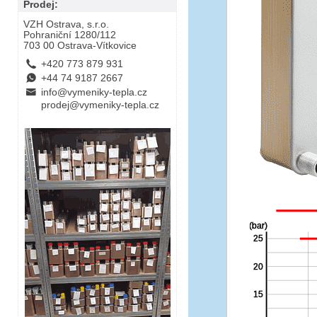
Prodej:
VZH Ostrava, s.r.o.
Pohraniční 1280/112
703 00 Ostrava-Vítkovice
L
+420 773 879 931
E
+44 74 9187 2667
B
info@vymeniky-tepla.cz
prodej@vymeniky-tepla.cz