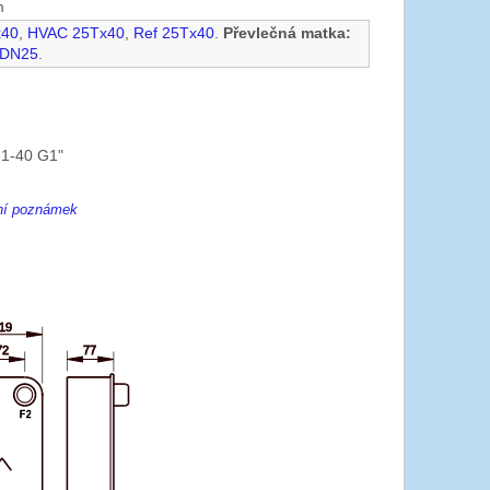
m
x40
,
HVAC 25Tx40
,
Ref 25Tx40
.
Převlečná matka:
 DN25
.
1-40 G1"
ení poznámek