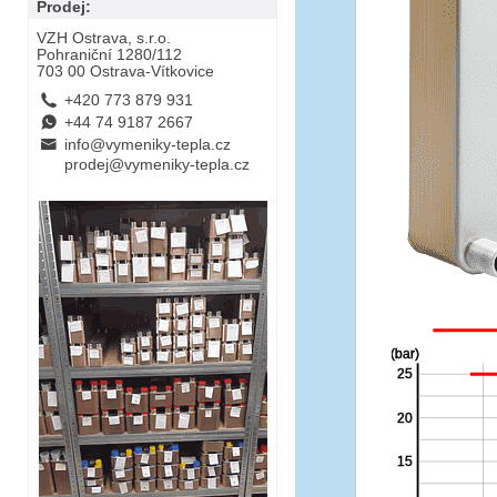
Prodej:
VZH Ostrava, s.r.o.
Pohraniční 1280/112
703 00 Ostrava-Vítkovice
L
+420 773 879 931
E
+44 74 9187 2667
B
info@vymeniky-tepla.cz
prodej@vymeniky-tepla.cz