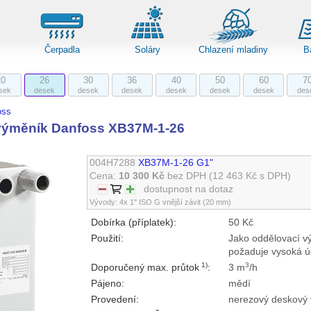
Čerpadla
Soláry
Chlazení mladiny
B
20
26
30
36
40
50
60
7
sek
desek
desek
desek
desek
desek
desek
des
oss
výměník Danfoss XB37M-1-26
004H7288
XB37M-1-26 G1"
Cena:
10 300 Kč
bez DPH
(12 463 Kč s DPH)
dostupnost na dotaz
Vývody: 4x 1" ISO G vnější závit (20 mm)
Dobírka (příplatek):
50 Kč
Použití:
Jako oddělovací vý
požaduje vysoká ú
1)
3
Doporučený max. průtok
:
3 m
/h
Pájeno:
mědí
Provedení:
nerezový deskový 