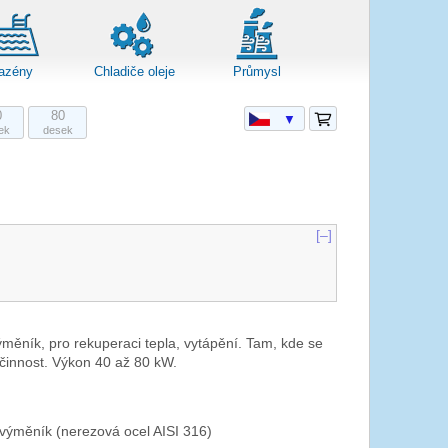
azény
Chladiče oleje
Průmysl
0
80
▼
ek
desek
[–]
měník, pro rekuperaci tepla, vytápění. Tam, kde se
činnost. Výkon 40 až 80 kW.
výměník (nerezová ocel AISI 316)