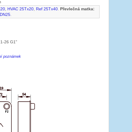
m
x20
,
HVAC 25Tx20
,
Ref 25Tx40
.
Převlečná matka:
 DN25
.
1-26 G1"
ení poznámek