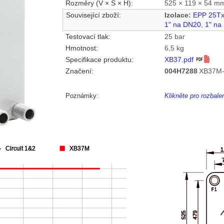
Rozměry (V × Š × H):
525 × 119 × 54 m
Související zboží:
Izolace:
EPP 25T
1" na DN20
,
1" na
Testovací tlak:
25 bar
Hmotnost:
6,5 kg
Specifikace produktu:
XB37.pdf
Značení:
004H7288
XB37M-
Poznámky:
Klikněte pro rozbal