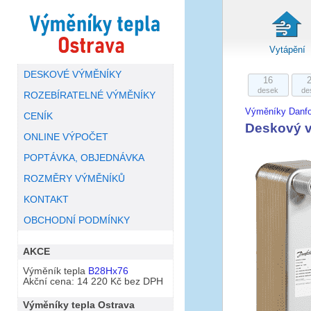
Vytápění
DESKOVÉ VÝMĚNÍKY
16
desek
de
ROZEBÍRATELNÉ VÝMĚNÍKY
Výměníky Danf
CENÍK
Deskový 
ONLINE VÝPOČET
POPTÁVKA, OBJEDNÁVKA
ROZMĚRY VÝMĚNÍKŮ
KONTAKT
OBCHODNÍ PODMÍNKY
AKCE
Výměník tepla
B28Hx76
Akční cena: 14 220 Kč bez DPH
Výměníky tepla Ostrava