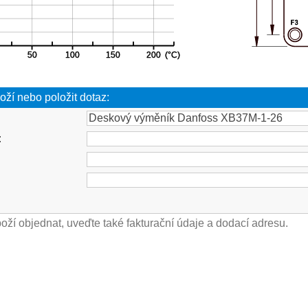
oží nebo položit dotaz:
: