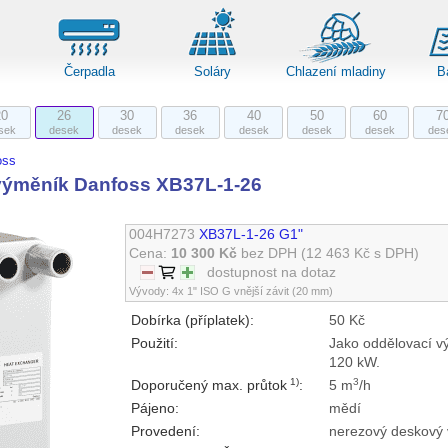
Čerpadla
Soláry
Chlazení mladiny
B
20
26
30
36
40
50
60
7
sek
desek
desek
desek
desek
desek
desek
des
oss
ýměník Danfoss XB37L-1-26
004H7273
XB37L-1-26 G1"
Cena:
10 300 Kč
bez DPH
(12 463 Kč s DPH)
dostupnost na dotaz
Vývody: 4x 1" ISO G vnější závit (20 mm)
Dobírka (příplatek):
50 Kč
Použití:
Jako oddělovací vý
120 kW.
1)
3
Doporučený max. průtok
:
5 m
/h
Pájeno:
mědí
Provedení:
nerezový deskový 