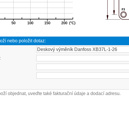
oží nebo položit dotaz:
: