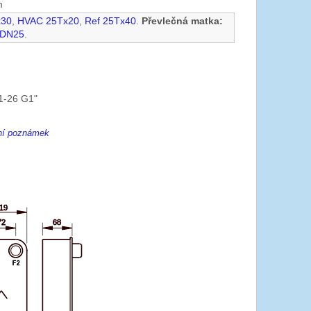
m
x30
,
HVAC 25Tx20
,
Ref 25Tx40
.
Převlečná matka:
 DN25
.
1-26 G1"
ení poznámek