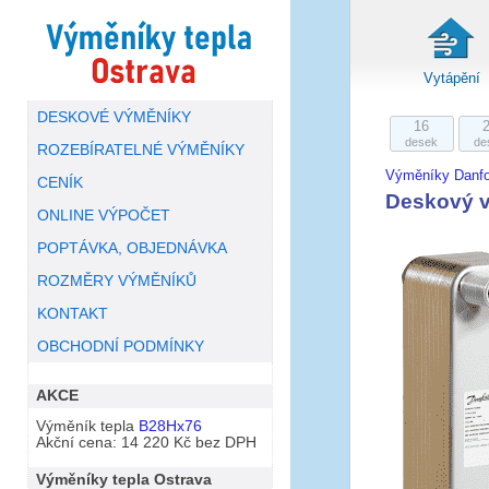
Vytápění
DESKOVÉ VÝMĚNÍKY
16
desek
de
ROZEBÍRATELNÉ VÝMĚNÍKY
Výměníky Danf
CENÍK
Deskový v
ONLINE VÝPOČET
POPTÁVKA, OBJEDNÁVKA
ROZMĚRY VÝMĚNÍKŮ
KONTAKT
OBCHODNÍ PODMÍNKY
AKCE
Výměník tepla
B28Hx76
Akční cena: 14 220 Kč bez DPH
Výměníky tepla Ostrava