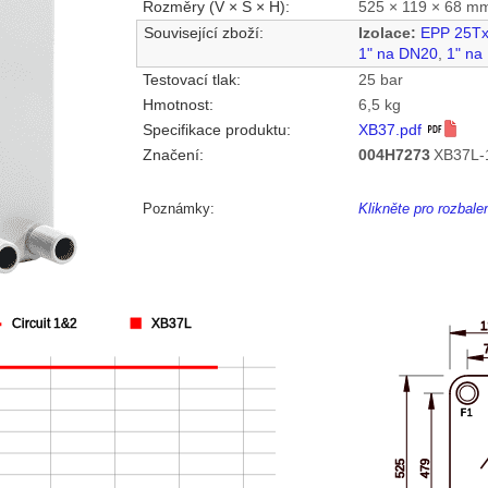
Rozměry (V × Š × H):
525 × 119 × 68 m
Související zboží:
Izolace:
EPP 25T
1" na DN20
,
1" na
Testovací tlak:
25 bar
Hmotnost:
6,5 kg
Specifikace produktu:
XB37.pdf
Značení:
004H7273
XB37L-
Poznámky:
Klikněte pro rozbal