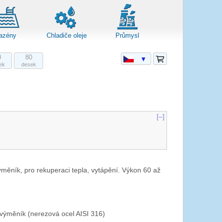
azény
Chladiče oleje
Průmysl
0
80
▼
ek
desek
[–]
měník, pro rekuperaci tepla, vytápění. Výkon 60 až
výměník (nerezová ocel AISI 316)