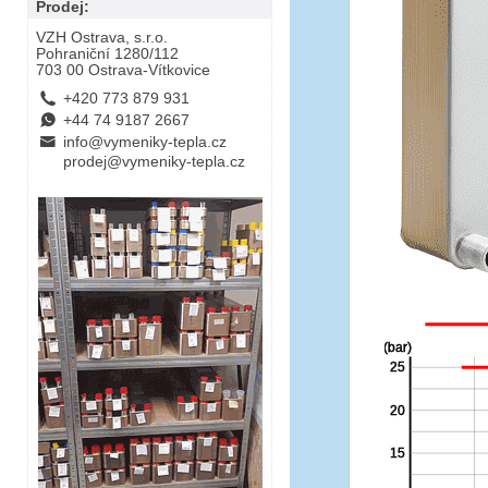
Prodej:
VZH Ostrava, s.r.o.
Pohraniční 1280/112
703 00 Ostrava-Vítkovice
L
+420 773 879 931
E
+44 74 9187 2667
B
info@vymeniky-tepla.cz
prodej@vymeniky-tepla.cz