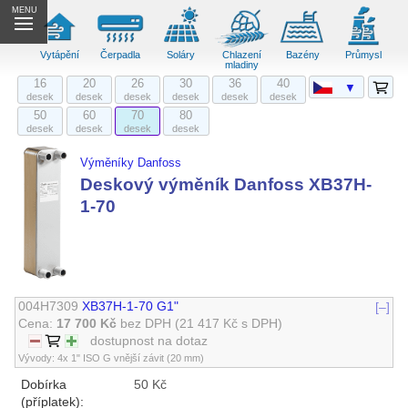
MENU
Vytápění
Čerpadla
Soláry
Chlazení
Bazény
Průmysl
mladiny
16
20
26
30
36
40
▼
desek
desek
desek
desek
desek
desek
50
60
70
80
desek
desek
desek
desek
Výměníky Danfoss
Deskový výměník Danfoss XB37H-
1-70
004H7309
XB37H-1-70 G1"
[–]
Cena:
17 700 Kč
bez DPH
(21 417 Kč s DPH)
dostupnost na dotaz
Vývody: 4x 1" ISO G vnější závit (20 mm)
Dobírka
50 Kč
(příplatek):