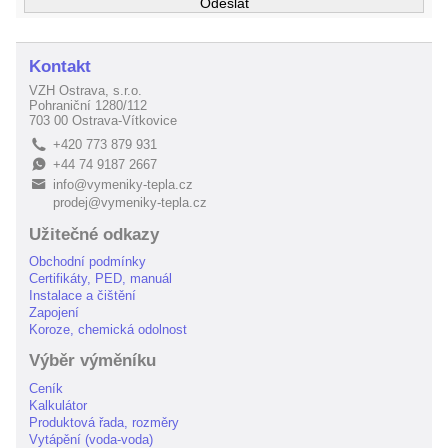
Kontakt
VZH Ostrava, s.r.o.
Pohraniční 1280/112
703 00 Ostrava-Vítkovice
+420 773 879 931
L
+44 74 9187 2667
E
info@vymeniky-tepla.cz
B
prodej@vymeniky-tepla.cz
Užitečné odkazy
Obchodní podmínky
Certifikáty, PED, manuál
Instalace a čištění
Zapojení
Koroze, chemická odolnost
Výběr výměníku
Ceník
Kalkulátor
Produktová řada, rozměry
Vytápění (voda-voda)