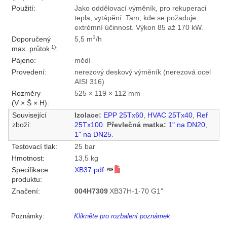
Použití:
Jako oddělovací výměník, pro rekuperaci
tepla, vytápění. Tam, kde se požaduje
extrémní účinnost. Výkon 85 až 170 kW.
3
Doporučený
5,5 m
/h
1)
max. průtok
:
Pájeno:
mědí
Provedení:
nerezový deskový výměník (nerezová ocel
AISI 316)
Rozměry
525 × 119 × 112 mm
(V × Š × H):
Související
Izolace:
EPP 25Tx60
,
HVAC 25Tx40
,
Ref
zboží:
25Tx100
.
Převlečná matka:
1" na DN20
,
1" na DN25
.
Testovací tlak:
25 bar
Hmotnost:
13,5 kg
Specifikace
XB37.pdf
produktu:
Značení:
004H7309
XB37H-1-70 G1"
Poznámky:
Klikněte pro rozbalení poznámek