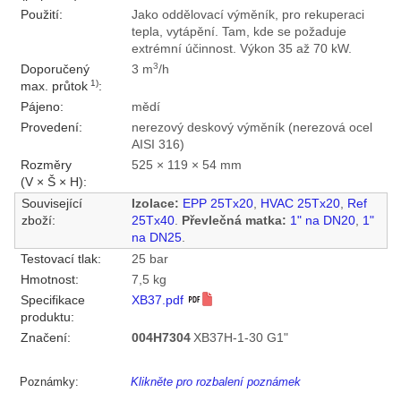
Použití:
Jako oddělovací výměník, pro rekuperaci
tepla, vytápění. Tam, kde se požaduje
extrémní účinnost. Výkon 35 až 70 kW.
3
Doporučený
3 m
/h
1)
max. průtok
:
Pájeno:
mědí
Provedení:
nerezový deskový výměník (nerezová ocel
AISI 316)
Rozměry
525 × 119 × 54 mm
(V × Š × H):
Související
Izolace:
EPP 25Tx20
,
HVAC 25Tx20
,
Ref
zboží:
25Tx40
.
Převlečná matka:
1" na DN20
,
1"
na DN25
.
Testovací tlak:
25 bar
Hmotnost:
7,5 kg
Specifikace
XB37.pdf
produktu:
Značení:
004H7304
XB37H-1-30 G1"
Poznámky:
Klikněte pro rozbalení poznámek