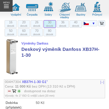
MENU
Vytápění
Čerpadla
Soláry
Chlazení
Bazény
Průmysl
mladiny
16
20
26
30
36
40
▼
desek
desek
desek
desek
desek
desek
50
60
70
80
desek
desek
desek
desek
Výměníky Danfoss
Deskový výměník Danfoss XB37H-
1-30
004H7304
XB37H-1-30 G1"
[–]
Cena:
11 000 Kč
bez DPH
(13 310 Kč s DPH)
dostupnost na dotaz
Vývody: 4x 1" ISO G vnější závit (20 mm)
Dobírka
50 Kč
(příplatek):