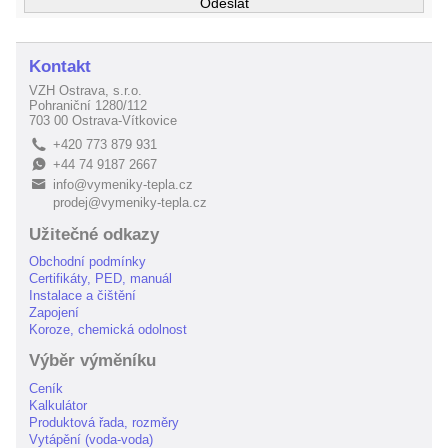
Kontakt
VZH Ostrava, s.r.o.
Pohraniční 1280/112
703 00 Ostrava-Vítkovice
+420 773 879 931
L
+44 74 9187 2667
E
info@vymeniky-tepla.cz
B
prodej@vymeniky-tepla.cz
Užitečné odkazy
Obchodní podmínky
Certifikáty, PED, manuál
Instalace a čištění
Zapojení
Koroze, chemická odolnost
Výběr výměníku
Ceník
Kalkulátor
Produktová řada, rozměry
Vytápění (voda-voda)