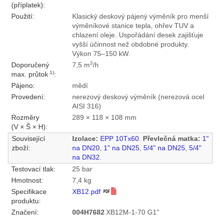
(příplatek):
Použití:
Klasický deskový pájený výměník pro menší
výměníkové stanice tepla, ohřev TUV a
chlazení oleje. Uspořádání desek zajišťuje
vyšší účinnost než obdobné produkty.
Výkon 75–150 kW.
3
Doporučený
7,5 m
/h
1)
max. průtok
:
Pájeno:
mědí
Provedení:
nerezový deskový výměník (nerezová ocel
AISI 316)
Rozměry
289 × 118 × 108 mm
(V × Š × H):
Související
Izolace:
EPP 10Tx60
.
Převlečná matka:
1"
zboží:
na DN20
,
1" na DN25
,
5/4" na DN25
,
5/4"
na DN32
.
Testovací tlak:
25 bar
Hmotnost:
7,4 kg
Specifikace
XB12.pdf
produktu:
Značení:
004H7682
XB12M-1-70 G1"