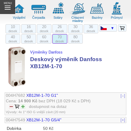
MENU
Vytápění
Čerpadla
Soláry
Chlazení
Bazény
Průmysl
mladiny
10
16
20
26
30
36
▼
desek
desek
desek
desek
desek
desek
40
50
60
70
80
desek
desek
desek
desek
desek
Výměníky Danfoss
Deskový výměník Danfoss
XB12M-1-70
004H7682
XB12M-1-70 G1"
[–]
Cena:
14 900 Kč
bez DPH
(18 029 Kč s DPH)
dostupnost na dotaz
Vývody: 4x 1" ISO G vnější závit (20 mm)
004H7549
XB12M-1-70 G5/4"
[+]
Dobírka
50 Kč