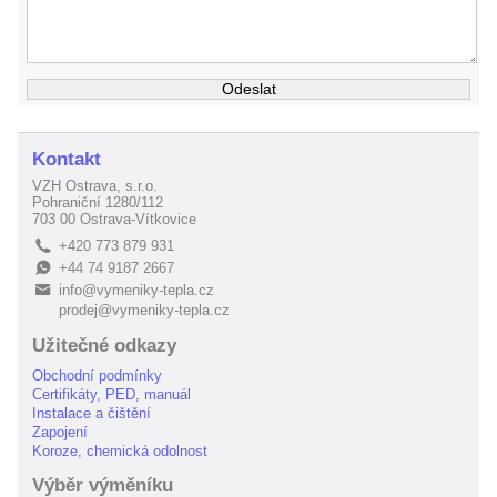
Kontakt
VZH Ostrava, s.r.o.
Pohraniční 1280/112
703 00 Ostrava-Vítkovice
+420 773 879 931
L
+44 74 9187 2667
E
info@vymeniky-tepla.cz
B
prodej@vymeniky-tepla.cz
Užitečné odkazy
Obchodní podmínky
Certifikáty, PED, manuál
Instalace a čištění
Zapojení
Koroze, chemická odolnost
Výběr výměníku