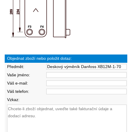
Objednat zboží nebo položit dotaz:
Předmět:
Vaše jméno:
Váš e-mail:
Váš telefon:
Vzkaz: