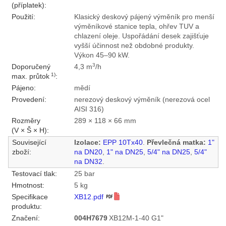
(příplatek):
Použití:
Klasický deskový pájený výměník pro menší
výměníkové stanice tepla, ohřev TUV a
chlazení oleje. Uspořádání desek zajišťuje
vyšší účinnost než obdobné produkty.
Výkon 45–90 kW.
3
Doporučený
4,3 m
/h
1)
max. průtok
:
Pájeno:
mědí
Provedení:
nerezový deskový výměník (nerezová ocel
AISI 316)
Rozměry
289 × 118 × 66 mm
(V × Š × H):
Související
Izolace:
EPP 10Tx40
.
Převlečná matka:
1"
zboží:
na DN20
,
1" na DN25
,
5/4" na DN25
,
5/4"
na DN32
.
Testovací tlak:
25 bar
Hmotnost:
5 kg
Specifikace
XB12.pdf
produktu:
Značení:
004H7679
XB12M-1-40 G1"