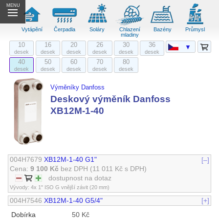
MENU
Vytápění
Čerpadla
Soláry
Chlazení
Bazény
Průmysl
mladiny
10
16
20
26
30
36
▼
desek
desek
desek
desek
desek
desek
40
50
60
70
80
desek
desek
desek
desek
desek
Výměníky Danfoss
Deskový výměník Danfoss
XB12M-1-40
004H7679
XB12M-1-40 G1"
[–]
Cena:
9 100 Kč
bez DPH
(11 011 Kč s DPH)
dostupnost na dotaz
Vývody: 4x 1" ISO G vnější závit (20 mm)
004H7546
XB12M-1-40 G5/4"
[+]
Dobírka
50 Kč