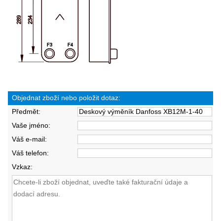
Objednat zboží nebo položit dotaz:
Předmět:
Vaše jméno:
Váš e-mail:
Váš telefon:
Vzkaz: