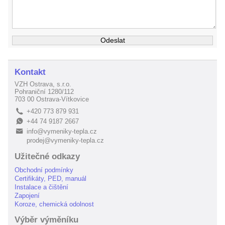
Kontakt
VZH Ostrava, s.r.o.
Pohraniční 1280/112
703 00 Ostrava-Vítkovice
+420 773 879 931
L
+44 74 9187 2667
E
info@vymeniky-tepla.cz
B
prodej@vymeniky-tepla.cz
Užitečné odkazy
Obchodní podmínky
Certifikáty, PED, manuál
Instalace a čištění
Zapojení
Koroze, chemická odolnost
Výběr výměníku