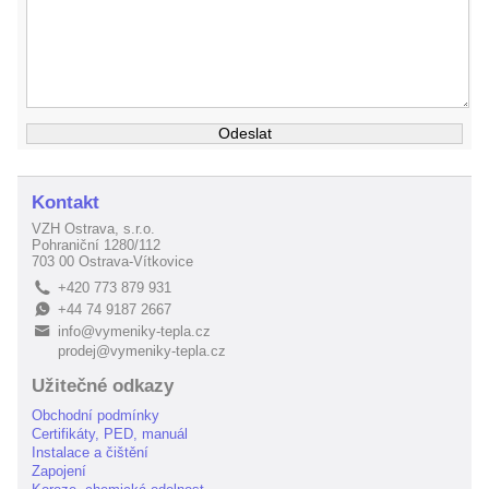
Kontakt
VZH Ostrava, s.r.o.
Pohraniční 1280/112
703 00 Ostrava-Vítkovice
+420 773 879 931
L
+44 74 9187 2667
E
info@vymeniky-tepla.cz
B
prodej@vymeniky-tepla.cz
Užitečné odkazy
Obchodní podmínky
Certifikáty, PED, manuál
Instalace a čištění
Zapojení