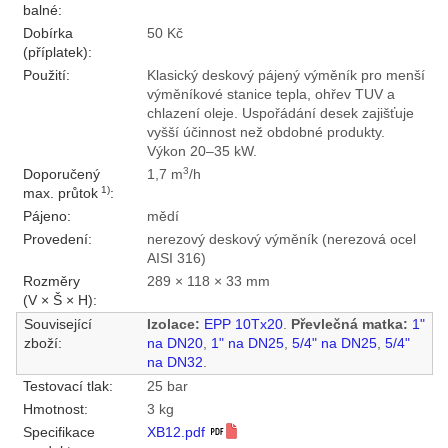
balné:
Dobírka
50 Kč
(příplatek):
Použití:
Klasický deskový pájený výměník pro menší
výměníkové stanice tepla, ohřev TUV a
chlazení oleje. Uspořádání desek zajišťuje
vyšší účinnost než obdobné produkty.
Výkon 20–35 kW.
3
Doporučený
1,7 m
/h
1)
max. průtok
:
Pájeno:
mědí
Provedení:
nerezový deskový výměník (nerezová ocel
AISI 316)
Rozměry
289 × 118 × 33 mm
(V × Š × H):
Související
Izolace:
EPP 10Tx20
.
Převlečná matka:
1"
zboží:
na DN20
,
1" na DN25
,
5/4" na DN25
,
5/4"
na DN32
.
Testovací tlak:
25 bar
Hmotnost:
3 kg
Specifikace
XB12.pdf