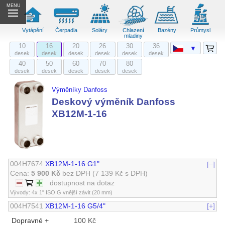
MENU
Vytápění
Čerpadla
Soláry
Chlazení
Bazény
Průmysl
mladiny
10
16
20
26
30
36
▼
desek
desek
desek
desek
desek
desek
40
50
60
70
80
desek
desek
desek
desek
desek
Výměníky Danfoss
Deskový výměník Danfoss
XB12M-1-16
004H7674
XB12M-1-16 G1"
[–]
Cena:
5 900 Kč
bez DPH
(7 139 Kč s DPH)
dostupnost na dotaz
Vývody: 4x 1" ISO G vnější závit (20 mm)
004H7541
XB12M-1-16 G5/4"
[+]
Dopravné +
100 Kč