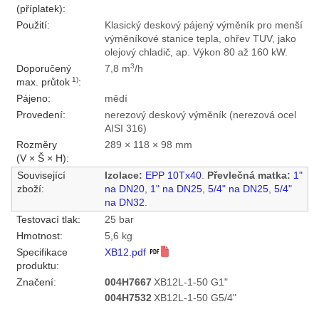
(příplatek):
Použití:
Klasický deskový pájený výměník pro menší
výměníkové stanice tepla, ohřev TUV, jako
olejový chladič, ap. Výkon 80 až 160 kW.
3
Doporučený
7,8 m
/h
1)
max. průtok
:
Pájeno:
mědí
Provedení:
nerezový deskový výměník (nerezová ocel
AISI 316)
Rozměry
289 × 118 × 98 mm
(V × Š × H):
Související
Izolace:
EPP 10Tx40
.
Převlečná matka:
1"
zboží:
na DN20
,
1" na DN25
,
5/4" na DN25
,
5/4"
na DN32
.
Testovací tlak:
25 bar
Hmotnost:
5,6 kg
Specifikace
XB12.pdf
produktu:
Značení:
004H7667
XB12L-1-50 G1"
004H7532
XB12L-1-50 G5/4"