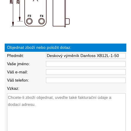
Objednat zboží nebo položit dotaz:
Předmět:
Vaše jméno:
Váš e-mail:
Váš telefon:
Vzkaz: