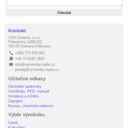
Kontakt
VZH Ostrava, s.r.o.
Pohraniční 1280/112
703 00 Ostrava-Vítkovice
+420 773 879 931
L
+44 74 9187 2667
E
info@vymeniky-tepla.cz
B
prodej@vymeniky-tepla.cz
Užitečné odkazy
Obchodní podmínky
Certifikáty, PED, manuál
Instalace a čištění
Zapojení
Koroze, chemická odolnost
Výběr výměníku
Ceník
Kalkulátor