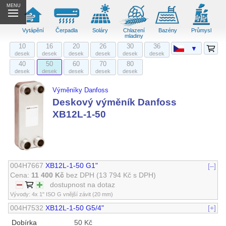
MENU
Vytápění
Čerpadla
Soláry
Chlazení
Bazény
Průmysl
mladiny
10
16
20
26
30
36
▼
desek
desek
desek
desek
desek
desek
40
50
60
70
80
desek
desek
desek
desek
desek
Výměníky Danfoss
Deskový výměník Danfoss
XB12L-1-50
004H7667
XB12L-1-50 G1"
[–]
Cena:
11 400 Kč
bez DPH
(13 794 Kč s DPH)
dostupnost na dotaz
Vývody: 4x 1" ISO G vnější závit (20 mm)
004H7532
XB12L-1-50 G5/4"
[+]
Dobírka
50 Kč