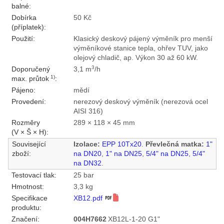
balné:
Dobírka
50 Kč
(příplatek):
Použití:
Klasický deskový pájený výměník pro menší
výměníkové stanice tepla, ohřev TUV, jako
olejový chladič, ap. Výkon 30 až 60 kW.
3
Doporučený
3,1 m
/h
1)
max. průtok
:
Pájeno:
mědí
Provedení:
nerezový deskový výměník (nerezová ocel
AISI 316)
Rozměry
289 × 118 × 45 mm
(V × Š × H):
Související
Izolace:
EPP 10Tx20
.
Převlečná matka:
1"
zboží:
na DN20
,
1" na DN25
,
5/4" na DN25
,
5/4"
na DN32
.
Testovací tlak:
25 bar
Hmotnost:
3,3 kg
Specifikace
XB12.pdf
produktu:
Značení:
004H7662
XB12L-1-20 G1"