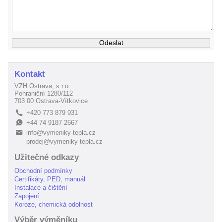
Kontakt
VZH Ostrava, s.r.o.
Pohraniční 1280/112
703 00 Ostrava-Vítkovice
+420 773 879 931
L
+44 74 9187 2667
E
info@vymeniky-tepla.cz
B
prodej@vymeniky-tepla.cz
Užitečné odkazy
Obchodní podmínky
Certifikáty, PED, manuál
Instalace a čištění
Zapojení
Koroze, chemická odolnost
Výběr výměníku