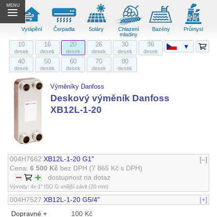
MENU
Vytápění
Čerpadla
Soláry
Chlazení
Bazény
Průmysl
mladiny
10
16
20
26
30
36
▼
desek
desek
desek
desek
desek
desek
40
50
60
70
80
desek
desek
desek
desek
desek
Výměníky Danfoss
Deskový výměník Danfoss
XB12L-1-20
004H7662
XB12L-1-20 G1"
[–]
Cena:
6 500 Kč
bez DPH
(7 865 Kč s DPH)
dostupnost na dotaz
Vývody: 4x 1" ISO G vnější závit (20 mm)
004H7527
XB12L-1-20 G5/4"
[+]
Dopravné +
100 Kč