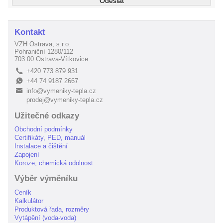
Kontakt
VZH Ostrava, s.r.o.
Pohraniční 1280/112
703 00 Ostrava-Vítkovice
+420 773 879 931
L
+44 74 9187 2667
E
info@vymeniky-tepla.cz
B
prodej@vymeniky-tepla.cz
Užitečné odkazy
Obchodní podmínky
Certifikáty, PED, manuál
Instalace a čištění
Zapojení
Koroze, chemická odolnost
Výběr výměníku
Ceník
Kalkulátor
Produktová řada, rozměry
Vytápění (voda-voda)