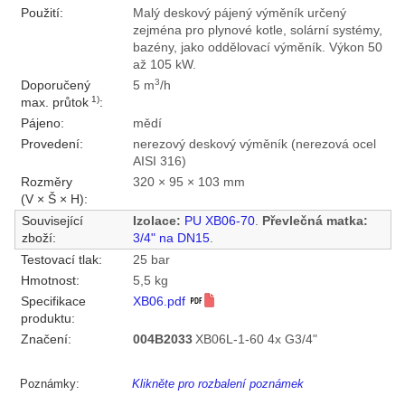
Použití:
Malý deskový pájený výměník určený
zejména pro plynové kotle, solární systémy,
bazény, jako oddělovací výměník. Výkon 50
až 105 kW.
3
Doporučený
5 m
/h
1)
max. průtok
:
Pájeno:
mědí
Provedení:
nerezový deskový výměník (nerezová ocel
AISI 316)
Rozměry
320 × 95 × 103 mm
(V × Š × H):
Související
Izolace:
PU XB06-70
.
Převlečná matka:
zboží:
3/4" na DN15
.
Testovací tlak:
25 bar
Hmotnost:
5,5 kg
Specifikace
XB06.pdf
produktu:
Značení:
004B2033
XB06L-1-60 4x G3/4"
Poznámky:
Klikněte pro rozbalení poznámek