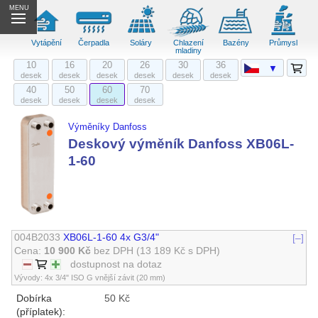
MENU
Vytápění
Čerpadla
Soláry
Chlazení
Bazény
Průmysl
mladiny
10
16
20
26
30
36
▼
desek
desek
desek
desek
desek
desek
40
50
60
70
desek
desek
desek
desek
Výměníky Danfoss
Deskový výměník Danfoss XB06L-
1-60
004B2033
XB06L-1-60 4x G3/4"
[–]
Cena:
10 900 Kč
bez DPH
(13 189 Kč s DPH)
dostupnost na dotaz
Vývody: 4x 3/4" ISO G vnější závit (20 mm)
Dobírka
50 Kč
(příplatek):