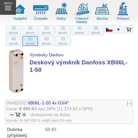
MENU
Vytápění
Čerpadla
Soláry
Chlazení
Bazény
Průmysl
mladiny
10
16
20
26
30
36
▼
desek
desek
desek
desek
desek
desek
40
50
60
70
desek
desek
desek
desek
Výměníky Danfoss
Deskový výměník Danfoss XB06L-
1-50
004B2032
XB06L-1-50 4x G3/4"
[–]
Cena:
9 400 Kč
bez DPH
(11 374 Kč s DPH)
dostupnost na dotaz
Vývody: 4x 3/4" ISO G vnější závit (20 mm)
Dobírka
50 Kč
(příplatek):