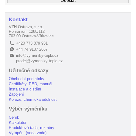
Kontakt
VZH Ostrava, s.r.o.
Pohraniční 1280/112
703 00 Ostrava-Vítkovice
+420 773 879 931
L
+44 74 9187 2667
E
info@vymeniky-tepla.cz
B
prodej@vymeniky-tepla.cz
Užitečné odkazy
Obchodní podmínky
Certifikáty, PED, manuál
Instalace a čištění
Zapojení
Koroze, chemická odolnost
Výběr výměníku
Ceník
Kalkulátor
Produktová řada, rozměry
Vytápění (voda-voda)