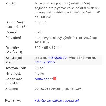
Použití:
Malý deskový pájený výměník určený
zejména pro plynové kotle, solární systémy,
bazény, jako oddělovací výměník. Výkon 50
až 100 kW.
3
Doporučený
4,5 m
/h
1)
max. průtok
:
Pájeno:
mědí
Provedení:
nerezový deskový výměník (nerezová ocel
AISI 316)
Rozměry
320 × 95 × 87 mm
(V × Š × H):
Související
Izolace:
PU XB06-70
.
Převlečná matka:
zboží:
3/4" na DN15
.
Testovací tlak:
25 bar
Hmotnost:
4,8 kg
Specifikace
XB06.pdf
produktu:
Značení:
004B2032
XB06L-1-50 4x G3/4"
Poznámky:
Klikněte pro rozbalení poznámek