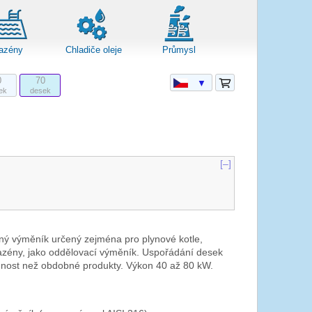
azény
Chladiče oleje
Průmysl
0
70
▼
ek
desek
[–]
ný výměník určený zejména pro plynové kotle,
bazény, jako oddělovací výměník. Uspořádání desek
innost než obdobné produkty. Výkon 40 až 80 kW.