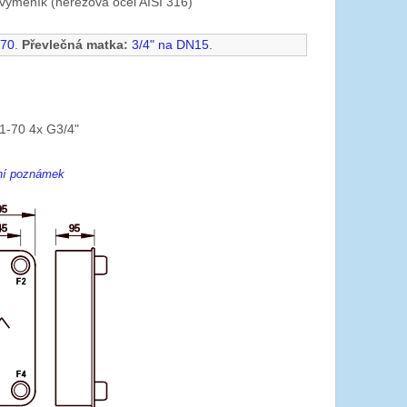
výměník (nerezová ocel AISI 316)
-70
.
Převlečná matka:
3/4" na DN15
.
1-70 4x G3/4"
ení poznámek