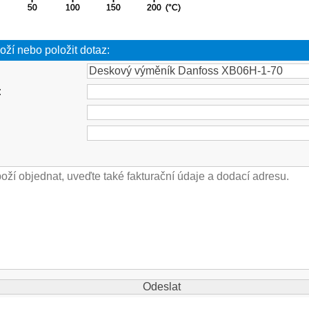
oží nebo položit dotaz:
: