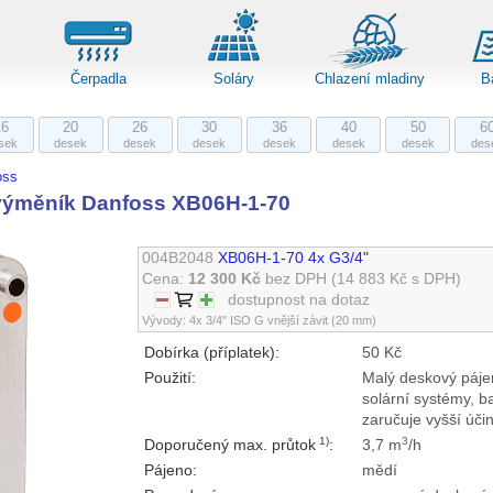
Čerpadla
Soláry
Chlazení mladiny
B
16
20
26
30
36
40
50
6
sek
desek
desek
desek
desek
desek
desek
des
oss
ýměník Danfoss XB06H-1-70
004B2048
XB06H-1-70 4x G3/4"
Cena:
12 300 Kč
bez DPH
(14 883 Kč s DPH)
dostupnost na dotaz
Vývody: 4x 3/4" ISO G vnější závit (20 mm)
Dobírka (příplatek):
50 Kč
Použití:
Malý deskový páje
solární systémy, 
zaručuje vyšší úč
1)
3
Doporučený max. průtok
:
3,7 m
/h
Pájeno:
mědí