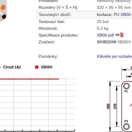
Provedení:
nerezový deskový 
Rozměry (V × Š × H):
320 × 95 × 95 mm
Související zboží:
Izolace:
PU XB06
Testovací tlak:
25 bar
Hmotnost:
6,3 kg
Specifikace produktu:
XB06.pdf
Značení:
004B2048
XB06H-
Poznámky:
Klikněte pro rozbal