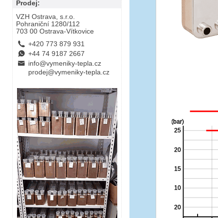
Prodej:
VZH Ostrava, s.r.o.
Pohraniční 1280/112
703 00 Ostrava-Vítkovice
L
+420 773 879 931
E
+44 74 9187 2667
B
info@vymeniky-tepla.cz
prodej@vymeniky-tepla.cz