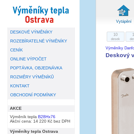
Vytápění
DESKOVÉ VÝMĚNÍKY
10
desek
de
ROZEBÍRATELNÉ VÝMĚNÍKY
Výměníky Danf
CENÍK
Deskový v
ONLINE VÝPOČET
POPTÁVKA, OBJEDNÁVKA
ROZMĚRY VÝMĚNÍKŮ
KONTAKT
OBCHODNÍ PODMÍNKY
AKCE
Výměník tepla
B28Hx76
Akční cena: 14 220 Kč bez DPH
Výměníky tepla Ostrava