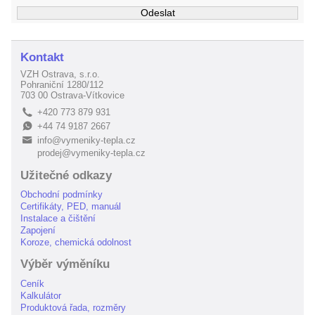
Kontakt
VZH Ostrava, s.r.o.
Pohraniční 1280/112
703 00 Ostrava-Vítkovice
+420 773 879 931
L
+44 74 9187 2667
E
info@vymeniky-tepla.cz
B
prodej@vymeniky-tepla.cz
Užitečné odkazy
Obchodní podmínky
Certifikáty, PED, manuál
Instalace a čištění
Zapojení
Koroze, chemická odolnost
Výběr výměníku
Ceník
Kalkulátor
Produktová řada, rozměry