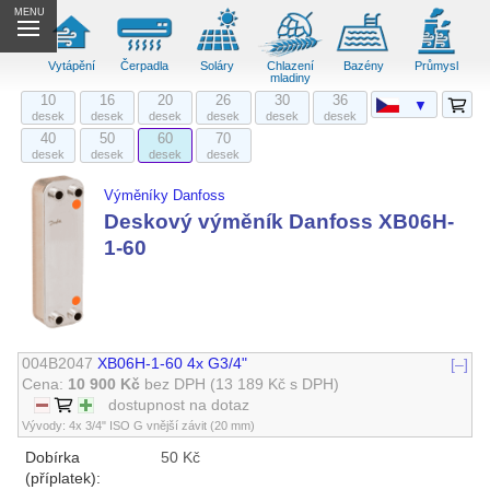
MENU
Vytápění
Čerpadla
Soláry
Chlazení
Bazény
Průmysl
mladiny
10
16
20
26
30
36
▼
desek
desek
desek
desek
desek
desek
40
50
60
70
desek
desek
desek
desek
Výměníky Danfoss
Deskový výměník Danfoss XB06H-
1-60
004B2047
XB06H-1-60 4x G3/4"
[–]
Cena:
10 900 Kč
bez DPH
(13 189 Kč s DPH)
dostupnost na dotaz
Vývody: 4x 3/4" ISO G vnější závit (20 mm)
Dobírka
50 Kč
(příplatek):