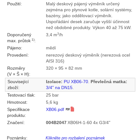
Použití:
Malý deskový pájený výměník určený
zejména pro plynové kotle, solární systémy,
bazény, jako oddělovací výměník.
Uspořádání desek zaručuje vyšší účinnost
než obdobné produkty. Výkon 40 až 75 kW.
3
Doporučený
3,4 m
/h
1)
max. průtok
:
Pájeno:
mědí
Provedení:
nerezový deskový výměník (nerezová ocel
AISI 316)
Rozměry
320 × 95 × 82 mm
(V × Š × H):
Související
Izolace:
PU XB06-70
.
Převlečná matka:
zboží:
3/4" na DN15
.
Testovací tlak:
25 bar
Hmotnost:
5,6 kg
Specifikace
XB06.pdf
produktu:
Značení:
004B2047
XB06H-1-60 4x G3/4"
Poznámky:
Klikněte pro rozbalení poznámek