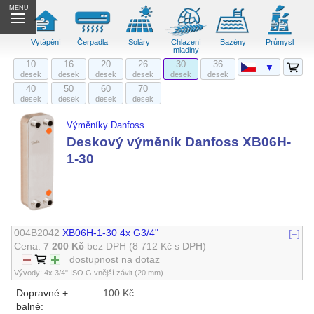
MENU
Vytápění
Čerpadla
Soláry
Chlazení
Bazény
Průmysl
mladiny
10
16
20
26
30
36
▼
desek
desek
desek
desek
desek
desek
40
50
60
70
desek
desek
desek
desek
Výměníky Danfoss
Deskový výměník Danfoss XB06H-
1-30
004B2042
XB06H-1-30 4x G3/4"
[–]
Cena:
7 200 Kč
bez DPH
(8 712 Kč s DPH)
dostupnost na dotaz
Vývody: 4x 3/4" ISO G vnější závit (20 mm)
Dopravné +
100 Kč
balné: