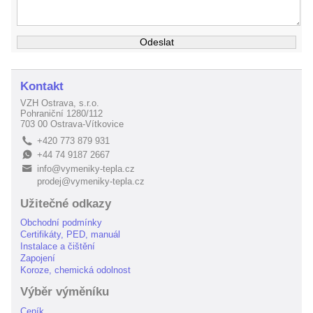
Kontakt
VZH Ostrava, s.r.o.
Pohraniční 1280/112
703 00 Ostrava-Vítkovice
+420 773 879 931
L
+44 74 9187 2667
E
info@vymeniky-tepla.cz
B
prodej@vymeniky-tepla.cz
Užitečné odkazy
Obchodní podmínky
Certifikáty, PED, manuál
Instalace a čištění
Zapojení
Koroze, chemická odolnost
Výběr výměníku
Ceník