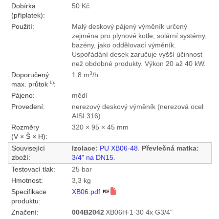
Dobírka
50 Kč
(příplatek):
Použití:
Malý deskový pájený výměník určený
zejména pro plynové kotle, solární systémy,
bazény, jako oddělovací výměník.
Uspořádání desek zaručuje vyšší účinnost
než obdobné produkty. Výkon 20 až 40 kW.
3
Doporučený
1,8 m
/h
1)
max. průtok
:
Pájeno:
mědí
Provedení:
nerezový deskový výměník (nerezová ocel
AISI 316)
Rozměry
320 × 95 × 45 mm
(V × Š × H):
Související
Izolace:
PU XB06-48
.
Převlečná matka:
zboží:
3/4" na DN15
.
Testovací tlak:
25 bar
Hmotnost:
3,3 kg
Specifikace
XB06.pdf
produktu:
Značení:
004B2042
XB06H-1-30 4x G3/4"