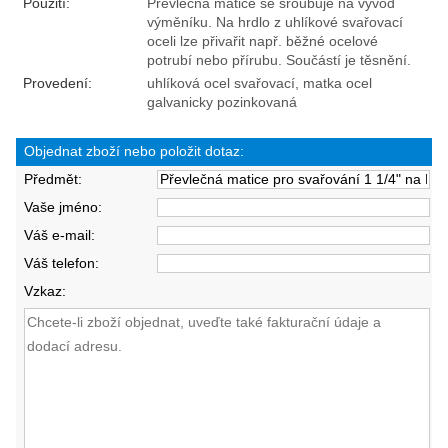
Použití:
Převlečná matice se šroubuje na vývod
výměníku. Na hrdlo z uhlíkové svařovací
oceli lze přivařit např. běžné ocelové
potrubí nebo přírubu. Součástí je těsnění.
Provedení:
uhlíková ocel svařovací, matka ocel
galvanicky pozinkovaná
Objednat zboží nebo položit dotaz:
Předmět:
Vaše jméno:
Váš e-mail:
Váš telefon:
Vzkaz: