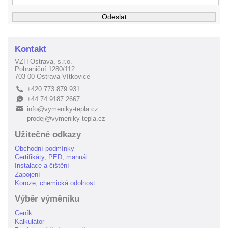
Kontakt
VZH Ostrava, s.r.o.
Pohraniční 1280/112
703 00 Ostrava-Vítkovice
+420 773 879 931
L
+44 74 9187 2667
E
info@vymeniky-tepla.cz
B
prodej@vymeniky-tepla.cz
Užitečné odkazy
Obchodní podmínky
Certifikáty, PED, manuál
Instalace a čištění
Zapojení
Koroze, chemická odolnost
Výběr výměníku
Ceník
Kalkulátor