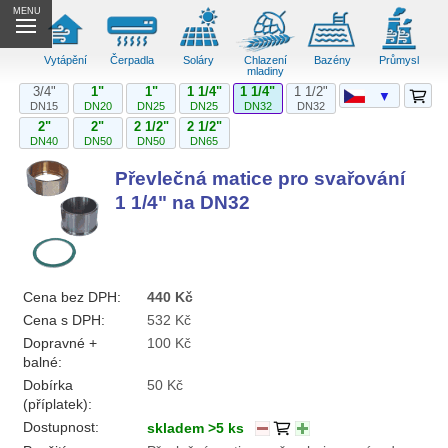
MENU
Vytápění
Čerpadla
Soláry
Chlazení
Bazény
Průmysl
mladiny
3/4"
1"
1"
1 1/4"
1 1/4"
1 1/2"
▼
DN15
DN20
DN25
DN25
DN32
DN32
2"
2"
2 1/2"
2 1/2"
DN40
DN50
DN50
DN65
Převlečná matice pro svařování
1 1/4" na DN32
Cena bez DPH:
440 Kč
Cena s DPH:
532 Kč
Dopravné +
100 Kč
balné:
Dobírka
50 Kč
(příplatek):
Dostupnost:
skladem >5 ks