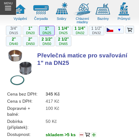
MENU
Vytápění
Čerpadla
Soláry
Chlazení
Bazény
Průmysl
mladiny
3/4"
1"
1"
1 1/4"
1 1/4"
1 1/2"
▼
DN15
DN20
DN25
DN25
DN32
DN32
2"
2"
2 1/2"
2 1/2"
DN40
DN50
DN50
DN65
Převlečná matice pro svařování
1" na DN25
Cena bez DPH:
345 Kč
Cena s DPH:
417 Kč
Dopravné +
100 Kč
balné:
Dobírka
50 Kč
(příplatek):
Dostupnost:
skladem >5 ks