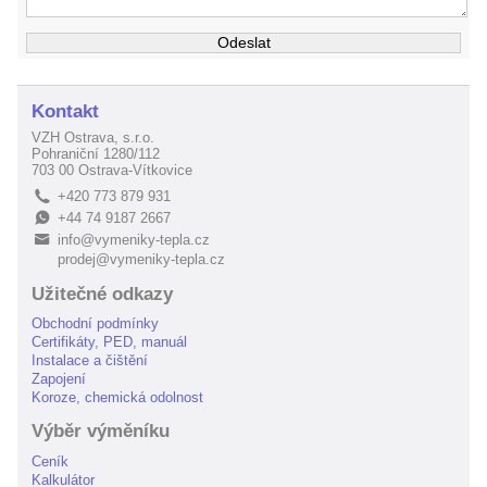
Kontakt
VZH Ostrava, s.r.o.
Pohraniční 1280/112
703 00 Ostrava-Vítkovice
+420 773 879 931
L
+44 74 9187 2667
E
info@vymeniky-tepla.cz
B
prodej@vymeniky-tepla.cz
Užitečné odkazy
Obchodní podmínky
Certifikáty, PED, manuál
Instalace a čištění
Zapojení
Koroze, chemická odolnost
Výběr výměníku
Ceník
Kalkulátor