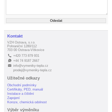
Kontakt
VZH Ostrava, s.r.o.
Pohraniční 1280/112
703 00 Ostrava-Vítkovice
+420 773 879 931
L
+44 74 9187 2667
E
info@vymeniky-tepla.cz
B
prodej@vymeniky-tepla.cz
Užitečné odkazy
Obchodní podmínky
Certifikáty, PED, manuál
Instalace a čištění
Zapojení
Koroze, chemická odolnost
Výběr výměníku