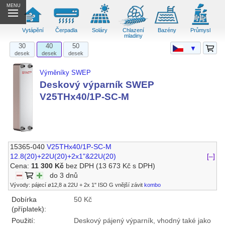
MENU
Vytápění
Čerpadla
Soláry
Chlazení
Bazény
Průmysl
mladiny
30
40
50
▼
desek
desek
desek
Výměníky SWEP
Deskový výparník SWEP
V25THx40/1P-SC-M
15365-040
V25THx40/1P-SC-M
12.8(20)+22U(20)+2x1"&22U(20)
[–]
Cena:
11 300 Kč
bez DPH
(13 673 Kč s DPH)
do 3 dnů
Vývody: pájecí ø12,8 a 22U + 2x 1" ISO G vnější závit
kombo
Dobírka
50 Kč
(příplatek):
Použití:
Deskový pájený výparník, vhodný také jako