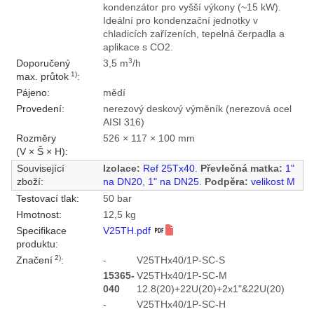
kondenzátor pro vyšší výkony (~15 kW).
Ideální pro kondenzační jednotky v
chladicích zařízeních, tepelná čerpadla a
aplikace s CO2.
3
Doporučený
3,5 m
/h
1)
max. průtok
:
Pájeno:
mědí
Provedení:
nerezový deskový výměník (nerezová ocel
AISI 316)
Rozměry
526 × 117 × 100 mm
(V × Š × H):
Související
Izolace:
Ref 25Tx40
.
Převlečná matka:
1"
zboží:
na DN20
,
1" na DN25
.
Podpěra:
velikost M
Testovací tlak:
50 bar
Hmotnost:
12,5 kg
Specifikace
V25TH.pdf
produktu:
2)
Značení
:
-
V25THx40/1P-SC-S
15365-
V25THx40/1P-SC-M
040
12.8(20)+22U(20)+2x1"&22U(20)
-
V25THx40/1P-SC-H