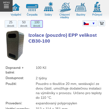
MENU
Vytápění
Čerpadla
Soláry
Chlazení
Bazény
Průmysl
mladiny
25
50
100
▼
desek
desek
desek
Izolace (pouzdro) EPP velikost
CB30-100
Dopravné +
100 Kč
balné:
Dostupnost:
2 týdny
Použití:
Pouzdro o tloušťce 20 mm, sestávající ze
dvou částí, umožňuje dodatečnou instalaci
na výměníky v provozu. Určeno pro teploty
do 110 °C.
Provedení:
expandovaný polypropylen
Vnitřní rozměry
312 × 114 × 251 mm