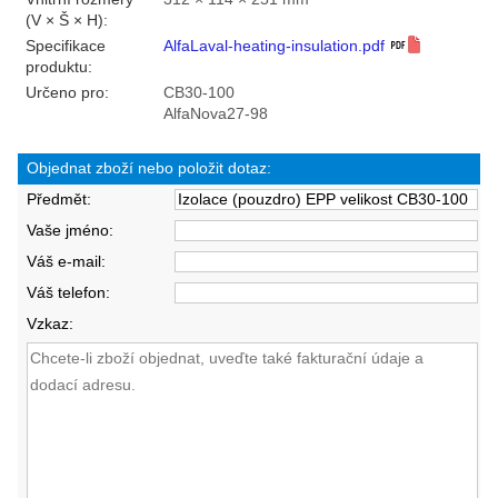
(V × Š × H):
Specifikace
AlfaLaval-heating-insulation.pdf
produktu:
Určeno pro:
CB30-100
AlfaNova27-98
Objednat zboží nebo položit dotaz:
Předmět:
Vaše jméno:
Váš e-mail:
Váš telefon:
Vzkaz: