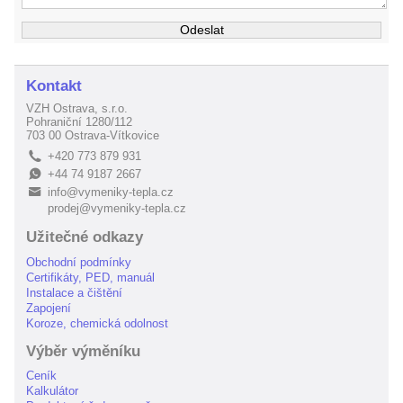
Kontakt
VZH Ostrava, s.r.o.
Pohraniční 1280/112
703 00 Ostrava-Vítkovice
+420 773 879 931
L
+44 74 9187 2667
E
info@vymeniky-tepla.cz
B
prodej@vymeniky-tepla.cz
Užitečné odkazy
Obchodní podmínky
Certifikáty, PED, manuál
Instalace a čištění
Zapojení
Koroze, chemická odolnost
Výběr výměníku
Ceník
Kalkulátor