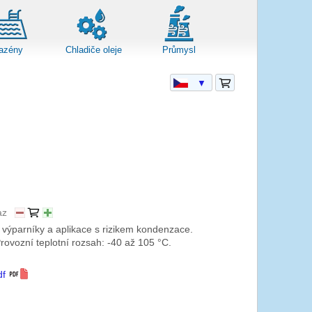
azény
Chladiče oleje
Průmysl
▼
az
 výparníky a aplikace s rizikem kondenzace.
ovozní teplotní rozsah: -40 až 105 °C.
df