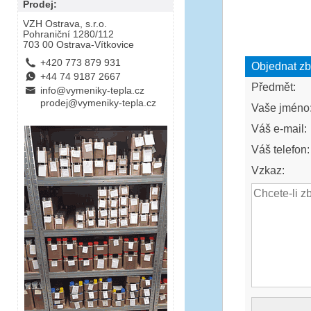
Prodej:
VZH Ostrava, s.r.o.
Pohraniční 1280/112
703 00 Ostrava-Vítkovice
L
+420 773 879 931
Objednat zb
E
+44 74 9187 2667
Předmět:
B
info@vymeniky-tepla.cz
prodej@vymeniky-tepla.cz
Vaše jméno
Váš e-mail:
Váš telefon:
Vzkaz: