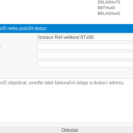
E8LASHx70
B8THx40
B8LASHx40
oží nebo položit dotaz:
: