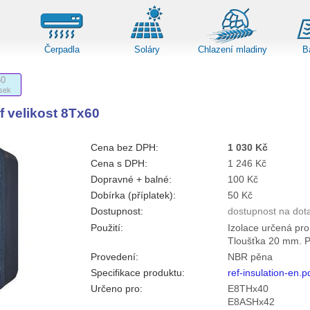
Čerpadla
Soláry
Chlazení mladiny
B
60
sek
f velikost 8Tx60
Cena bez DPH:
1 030 Kč
Cena s DPH:
1 246 Kč
Dopravné + balné:
100 Kč
Dobírka (příplatek):
50 Kč
Dostupnost:
dostupnost na dot
Použití:
Izolace určená pro
Tloušťka 20 mm. Pr
Provedení:
NBR pěna
Specifikace produktu:
ref-insulation-en.p
Určeno pro:
E8THx40
E8ASHx42