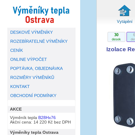
Vytápění
DESKOVÉ VÝMĚNÍKY
30
desek
de
ROZEBÍRATELNÉ VÝMĚNÍKY
Izolace Re
CENÍK
ONLINE VÝPOČET
POPTÁVKA, OBJEDNÁVKA
ROZMĚRY VÝMĚNÍKŮ
KONTAKT
OBCHODNÍ PODMÍNKY
AKCE
Výměník tepla
B28Hx76
Akční cena: 14 220 Kč bez DPH
Výměníky tepla Ostrava