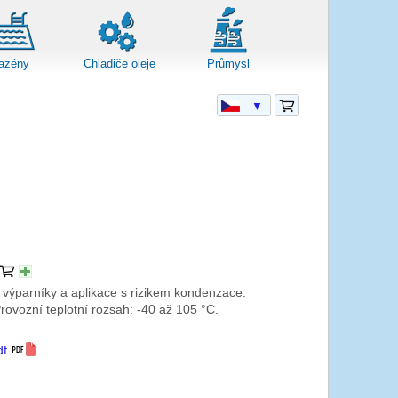
azény
Chladiče oleje
Průmysl
▼
 výparníky a aplikace s rizikem kondenzace.
ovozní teplotní rozsah: -40 až 105 °C.
df