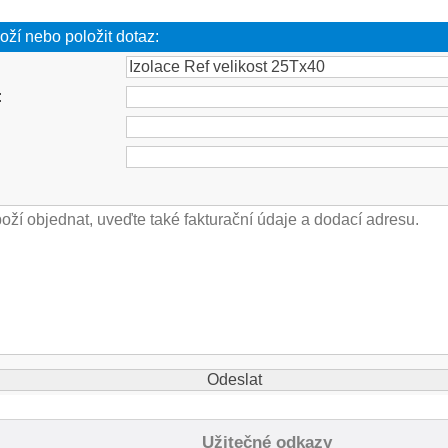
oží nebo položit dotaz:
:
Užitečné odkazy