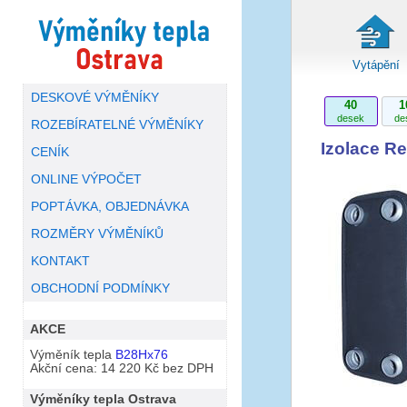
Vytápění
DESKOVÉ VÝMĚNÍKY
40
1
desek
de
ROZEBÍRATELNÉ VÝMĚNÍKY
Izolace Re
CENÍK
ONLINE VÝPOČET
POPTÁVKA, OBJEDNÁVKA
ROZMĚRY VÝMĚNÍKŮ
KONTAKT
OBCHODNÍ PODMÍNKY
AKCE
Výměník tepla
B28Hx76
Akční cena: 14 220 Kč bez DPH
Výměníky tepla Ostrava