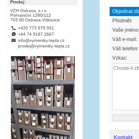
Prodej:
VZH Ostrava, s.r.o.
Objednat zb
Pohraniční 1280/112
703 00 Ostrava-Vítkovice
Předmět:
L
+420 773 879 931
Vaše jméno
E
+44 74 9187 2667
Váš e-mail:
B
info@vymeniky-tepla.cz
prodej@vymeniky-tepla.cz
Váš telefon:
Vzkaz:
Kontakt