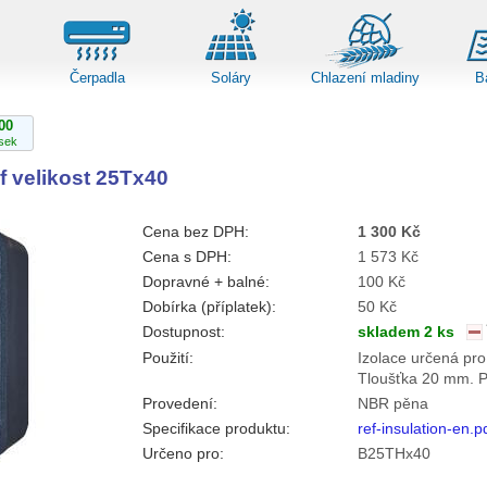
Čerpadla
Soláry
Chlazení mladiny
B
00
sek
f velikost 25Tx40
Cena bez DPH:
1 300 Kč
Cena s DPH:
1 573 Kč
Dopravné + balné:
100 Kč
Dobírka (příplatek):
50 Kč
Dostupnost:
skladem 2 ks
Použití:
Izolace určená pro
Tloušťka 20 mm. Pr
Provedení:
NBR pěna
Specifikace produktu:
ref-insulation-en.p
Určeno pro:
B25THx40