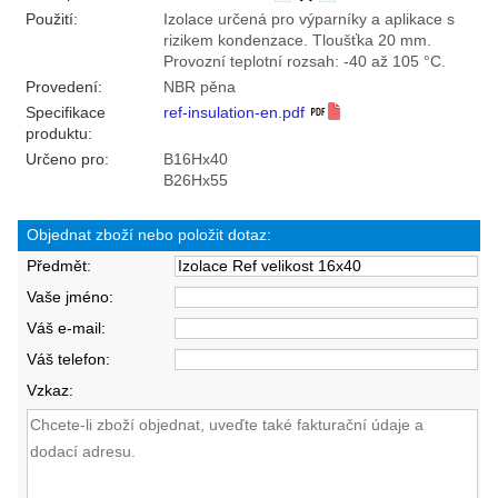
Použití:
Izolace určená pro výparníky a aplikace s
rizikem kondenzace. Tloušťka 20 mm.
Provozní teplotní rozsah: -40 až 105 °C.
Provedení:
NBR pěna
Specifikace
ref-insulation-en.pdf
produktu:
Určeno pro:
B16Hx40
B26Hx55
Objednat zboží nebo položit dotaz:
Předmět:
Vaše jméno:
Váš e-mail:
Váš telefon:
Vzkaz: