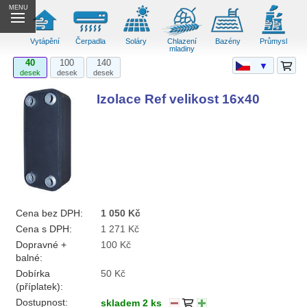
MENU
Vytápění
Čerpadla
Soláry
Chlazení
Bazény
Průmysl
mladiny
40
100
140
▼
desek
desek
desek
Izolace Ref velikost 16x40
Cena bez DPH:
1 050 Kč
Cena s DPH:
1 271 Kč
Dopravné +
100 Kč
balné:
Dobírka
50 Kč
(příplatek):
Dostupnost:
skladem 2 ks