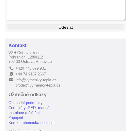
Kontakt
VZH Ostrava, s.r.o.
Pohraniční 1280/112
703 00 Ostrava-Vítkovice
+420 773 879 931
L
+44 74 9187 2667
E
info@vymeniky-tepla.cz
B
prodej@vymeniky-tepla.cz
Užitečné odkazy
Obchodní podmínky
Certifikáty, PED, manuál
Instalace a čištění
Zapojení
Koroze, chemická odolnost