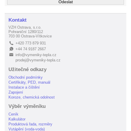
Kontakt
VZH Ostrava, s.r.o.
Pohraniční 1280/112
703 00 Ostrava-Vítkovice
+420 773 879 931
L
+44 74 9187 2667
E
info@vymeniky-tepla.cz
B
prodej@vymeniky-tepla.cz
Užitečné odkazy
Obchodní podmínky
Certifikáty, PED, manuál
Instalace a čištění
Zapojení
Koroze, chemická odolnost
Výběr výměníku
Ceník
Kalkulátor
Produktová řada, rozměry
Vytápění (voda-voda)