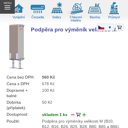
MENU
Vytápění
Čerpadla
Soláry
Chlazení
Bazény
Průmysl
mladiny
▼
Podpěra pro výměník velikosti M
Cena bez DPH:
560 Kč
Cena s DPH:
678 Kč
Dopravné +
100 Kč
balné:
Dobírka
50 Kč
(příplatek):
Dostupnost:
skladem 1 ks
Použití:
Podpěra pro výměníky velikosti M (B10,
B12, B16, B26, B25, B28, B80, B85 a B86).